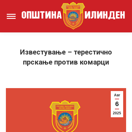
Известување – терестично
прскање против комарци
Авг
6
2025