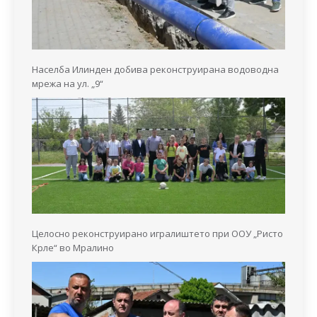
Населба Илинден добива реконструирана водоводна
мрежа на ул. „9“
Целосно реконструирано игралиштето при ООУ „Ристо
Крле“ во Мралино