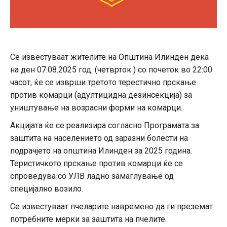
Се известуваат жителите на Општина Илинден дека
на ден 07.08.2025 год. (четврток ) со почеток во 22:00
часот, ќе се изврши третото терестично прскање
против комарци (адултицидна дезинсекција) за
уништување на возрасни форми на комарци.
Акцијата ќе се реализира согласно Програмата за
заштита на населението од заразни болести на
подрачјето на општина Илинден за 2025 година.
Теристичкото прскање против комарци ќе се
спроведува со УЛВ ладно замаглување од
специјално возило.
Се известуваат пчеларите навремено да ги преземат
потребните мерки за заштита на пчелите.