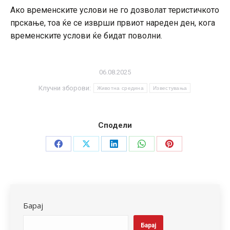
Ако временските услови не го дозволат теристичкото
прскање, тоа ќе се изврши првиот нареден ден, кога
временските услови ќе бидат поволни.
06.08.2025
Клучни зборови:
Животна средина
Известувања
Сподели
Share
Share
Share
Share
Share
on
on
on
on
on
Facebook
X
LinkedIn
WhatsApp
Pinterest
Барај
Барај