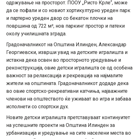
одржување на просторот. ПООУ „Ристо Крле“, може
да се пофали и со новиот хортикултурно уреден парк
и партерно уреден двор со бекатон плочки на
површина од 722 м², нов паркинг простор и патеки
околу училишната зграда.
Градоначалникот на Општина Илинден, Александар
Георгиевски, изврши увид на детските игралишта и
истакна дека освен во просторното уредување и
реконструкција, овие детски игралишта се од особена
важност за релаксација и рекреација на најмалите
жители на општината. Градоначалникот додаде дека
во овие спортско-рекреативни катчиња, најважните
членови на општеството ќе уживаат во игра и забава
исполнети со спортски дух.
Новите детски игралишта претставуваат континуитет
на успешните проекти на Општина Илинден за
урбанизација и уредување на сите населени места во