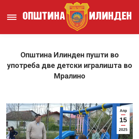
Општина Илинден пушти во
употреба две детски игралишта во
Мралино
Апр
15
2025