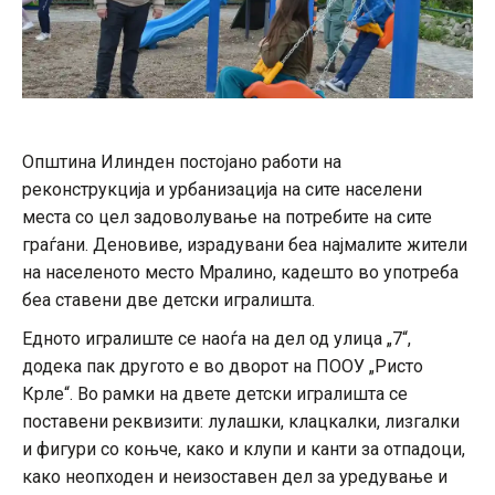
Општина Илинден постојано работи на
реконструкција и урбанизација на сите населени
места со цел задоволување на потребите на сите
граѓани. Деновиве, израдувани беа најмалите жители
на населеното место Мралино, кадешто во употреба
беа ставени две детски игралишта.
Едното игралиште се наоѓа на дел од улица „7“,
додека пак другото е во дворот на ПООУ „Ристо
Крле“. Во рамки на двете детски игралишта се
поставени реквизити: лулашки, клацкалки, лизгалки
и фигури со коњче, како и клупи и канти за отпадоци,
како неопходен и неизоставен дел за уредување и