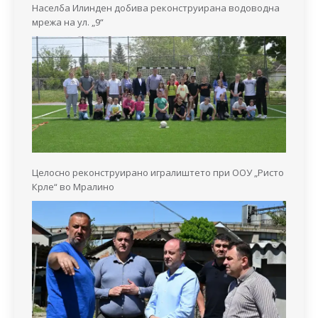
Населба Илинден добива реконструирана водоводна
мрежа на ул. „9“
Целосно реконструирано игралиштето при ООУ „Ристо
Крле“ во Мралино