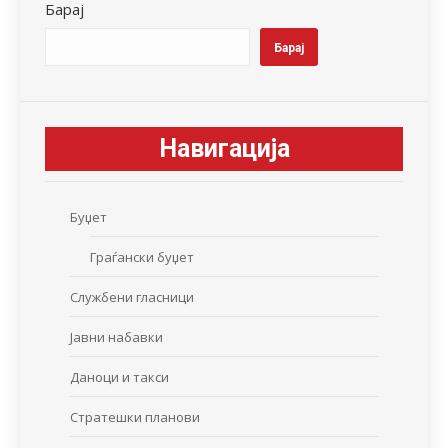
Барај
Барај
Навигација
Буџет
Граѓански буџет
Службени гласници
Јавни набавки
Даноци и такси
Стратешки планови