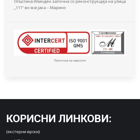
Општина Илинден започна со реконструкција на улица
„111“ во м.в Јака – Марино
Политика на квалитет
КОРИСНИ ЛИНКОВИ
:
(екстерни врски)