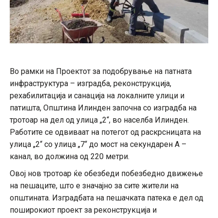
Во рамки на Проектот за подобрување на патната
инфраструктура – изградба, реконструкција,
рехабилитација и санација на локалните улици и
патишта, Општина Илинден започна со изградба на
тротоар на дел од улица „2“, во населба Илинден.
Работите се одвиваат на потегот од раскрсницата на
улица „2“ со улица „7“ до мост на секундарен А –
канал, во должина од 220 метри.
Овој нов тротоар ќе обезбеди побезбедно движење
на пешаците, што е значајно за сите жители на
општината. Изградбата на пешачката патека е дел од
поширокиот проект за реконструкција и