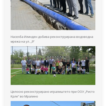
Населба Илинден добива реконструирана водоводна
мрежа на ул. „9“
Целосно реконструирано игралиштето при ООУ „Ристо
Крле“ во Мралино