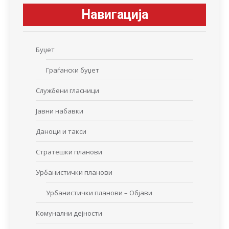
Навигација
Буџет
Граѓански буџет
Службени гласници
Јавни набавки
Даноци и такси
Стратешки планови
Урбанистички планови
Урбанистички планови – Објави
Комунални дејности