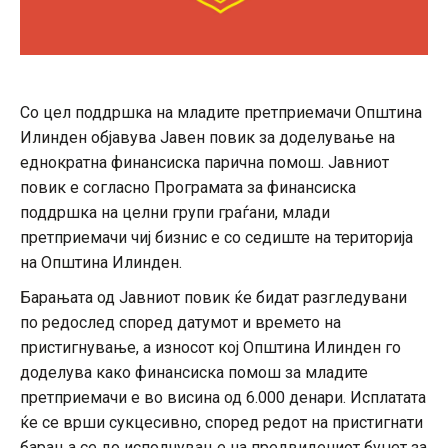
Со цел поддршка на младите претприемачи Општина
Илинден објавува Јавен повик за доделување на
еднократна финансиска парична помош. Јавниот
повик е согласно Програмата за финансиска
поддршка на целни групи граѓани, млади
претприемачи чиј бизнис е со седиште на територија
на Општина Илинден.
Барањата од Јавниот повик ќе бидат разгледувани
по редослед според датумот и времето на
пристигнување, а износот кој Општина Илинден го
доделува како финансиска помош за младите
претприемачи е во висина од 6.000 денари. Исплатата
ќе се врши сукцесивно, според редот на пристигнати
барања се до исполнување на предвидениот буџет за