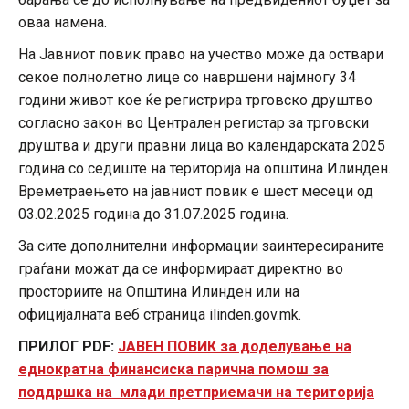
оваа намена.
На Јавниот повик право на учество може да оствари
секое полнолетно лице со навршени најмногу 34
години живот кое ќе регистрира трговско друштво
согласно закон во Централен регистар за трговски
друштва и други правни лица во календарската 2025
година со седиште на територија на општина Илинден.
Времетраењето на јавниот повик е шест месеци од
03.02.2025 година до 31.07.2025 година.
За сите дополнителни информации заинтересираните
граѓани можат да се информираат директно во
просториите на Општина Илинден или на
официјалната веб страница ilinden.gov.mk.
ПРИЛОГ PDF:
ЈАВЕН ПОВИК
за доделување на
еднократна финансиска парична помош за
поддршка на млади претприемачи на територија