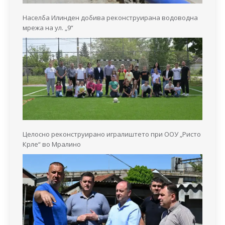
Населба Илинден добива реконструирана водоводна
мрежа на ул. „9“
Целосно реконструирано игралиштето при ООУ „Ристо
Крле“ во Мралино