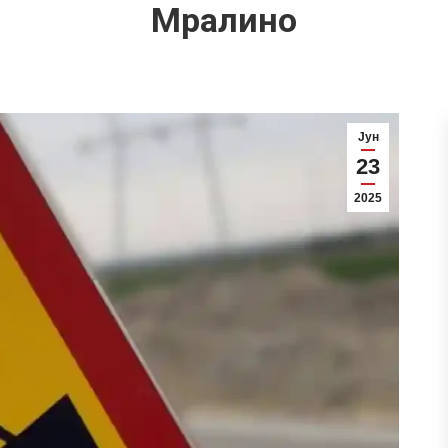
Мралино
Јун
23
2025