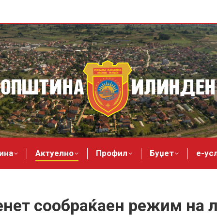
ина
Актуелно
Профил
Буџет
е-ус
ет сообраќаен режим на л