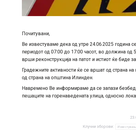
Почитувани,
Ве известуваме дека од утре 24.06.2025 година 
периодот од 07:00 до 17:00 часот, во должина од 
врши реконструкција на патот и истиот ќе биде за
Градежните активности ќе се вршат од страна н
од страна на општина Илинден.
Навремено Ве информираме да се запази безбедн
пешаците на горенаведената улица, односно лока
23.
Клучни зборови:
Известувањ