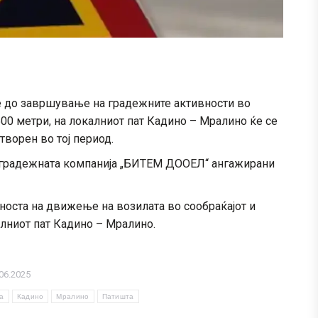
се до завршување на градежните активности во
500 метри, на локалниот пат Кадино – Мралино ќе се
творен во тој период.
а градежната компанија „БИТЕМ ДООЕЛ“ ангажирани
оста на движење на возилата во сообраќајот и
лниот пат Кадино – Мралино.
06.2025
а
Кадино
Мралино
Патишта