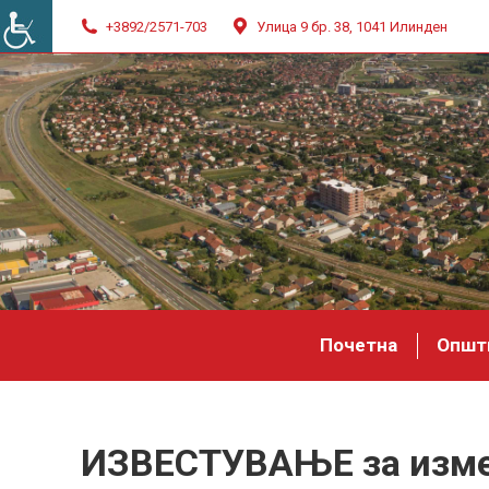
+3892/2571-703
Улица 9 бр. 38, 1041 Илинден
Почетна
Општ
ИЗВЕСТУВАЊЕ за измен