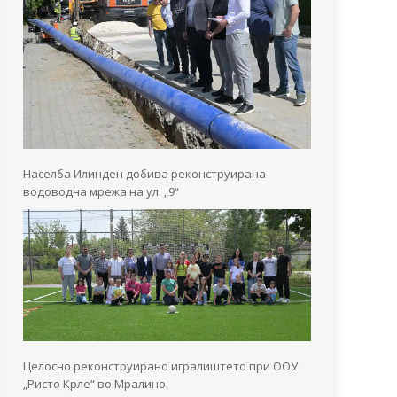
Населба Илинден добива реконструирана
водоводна мрежа на ул. „9“
Целосно реконструирано игралиштето при ООУ
„Ристо Крле“ во Мралино