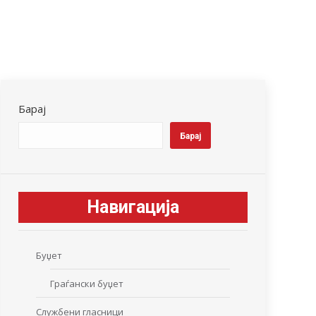
Барај
Барај
Навигација
Буџет
Граѓански буџет
Службени гласници