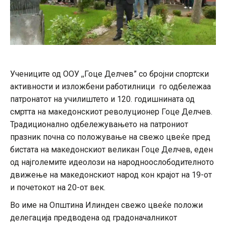
Учениците од ООУ ,,Гоце Делчев” со бројни спортски
активности и изложбени работилници го одбележаа
патронатот на училиштето и 120. годишнината од
смртта на македонскиот револуционер Гоце Делчев.
Традиционално одбележувањето на патрониот
празник почна со положување на свежо цвеќе пред
бистата на македонскиот великан Гоце Делчев, еден
од најголемите идеолози на народноослободителното
движење на македонскиот народ кон крајот на 19-от
и почетокот на 20-от век.
Во име на Општина Илинден свежо цвеќе положи
делегација предводена од градоначалникот