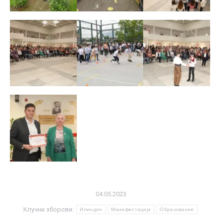
04.05.2023
Клучни зборови:
Илинден
Манифестација
Образование