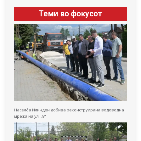
Теми во фокусот
Населба Илинден добива реконструирана водоводна
мрежа на ул. „9“