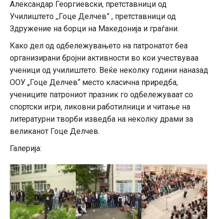
Александар Георгиевски, претставници од
Училиштето ,,Гоце Делчев” , претставници од
Здружение на борци на Македонија и граѓани.
Како дел од одбележувањето на патронатот беа
организирани бројни активности во кои учествуваа
ученици од училиштето. Веќе неколку години наназад
ООУ „Гоце Делчев“ место класична приредба,
учениците патрониот празник го одбележуваат со
спортски игри, ликовни работилници и читање на
литературни творби изведба на неколку драми за
великанот Гоце Делчев.
Галерија: