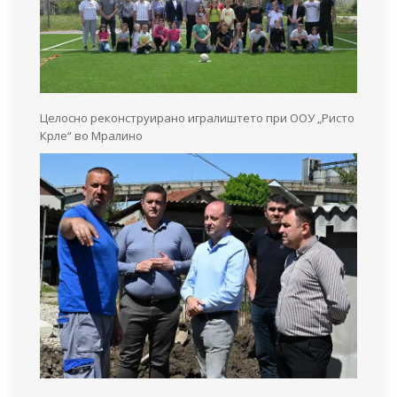
Целосно реконструирано игралиштето при ООУ „Ристо
Крле“ во Мралино