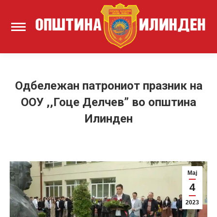
Одбележан патрониот празник на
ООУ ,,Гоце Делчев” во општина
Илинден
Мај
4
2023