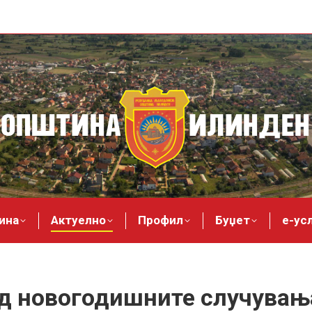
ина
Актуелно
Профил
Буџет
е-ус
 од новогодишните случува