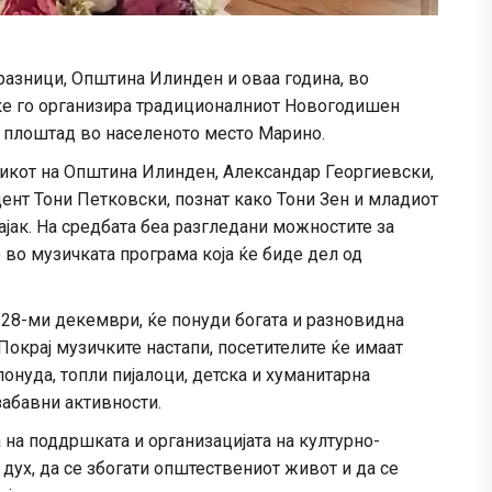
разници, Општина Илинден и оваа година, во
ќе го организира традиционалниот Новогодишен
– плоштад во населеното место Марино.
лникот на Општина Илинден, Александар Георгиевски,
ент Тони Петковски, познат како Тони Зен и младиот
ајак. На средбата беа разгледани можностите за
о во музичката програма која ќе биде дел од
 28-ми декември, ќе понуди богата и разновидна
Покрај музичките настапи, посетителите ќе имаат
онуда, топли пијалоци, детска и хуманитарна
забавни активности.
на поддршката и организацијата на културно-
 дух, да се збогати општествениот живот и да се