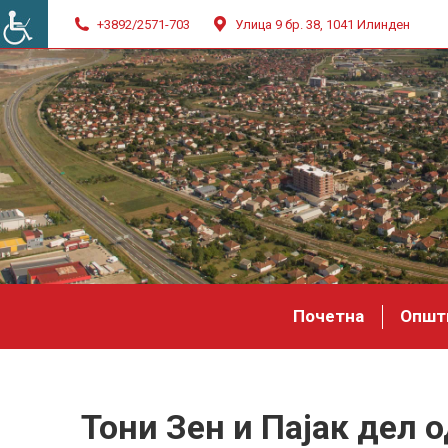
+3892/2571-703
Улица 9 бр. 38, 1041 Илинден
Почетна
Општ
Тони Зен и Пајак дел