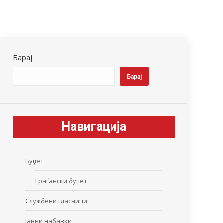
Барај
Барај
Навигација
Буџет
Граѓански буџет
Службени гласници
Јавни набавки