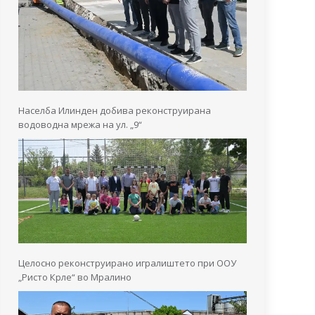
Населба Илинден добива реконструирана
водоводна мрежа на ул. „9“
Целосно реконструирано игралиштето при ООУ
„Ристо Крле“ во Мралино