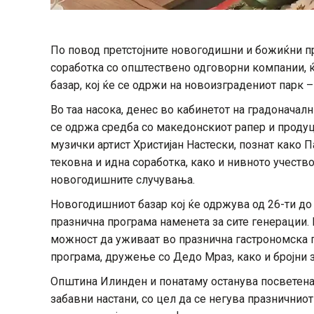
По повод претстојните новогодишни и божиќни п
соработка со општествено одговорни компании, 
базар, кој ќе се одржи на новоизградениот парк 
Во таа насока, денес во кабинетот на градонача
се одржа средба со македонскиот рапер и продуц
музички артист Христијан Настески, познат како П
тековна и идна соработка, како и нивното учеств
новогодишните случувања.
Новогодишниот базар кој ќе одржува од 26-ти до
празнична програма наменета за сите генерации. 
можност да уживаат во празнична гастрономска п
програма, дружење со Дедо Мраз, како и бројни 
Општина Илинден и понатаму останува посветена 
забавни настани, со цел да се негува празничниот