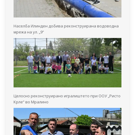
Населба Илинден добива реконструирана водоводна
мрежа на ул. „9“
Целосно реконструирано игралиштето при ООУ „Ристо
Крле“ во Мралино