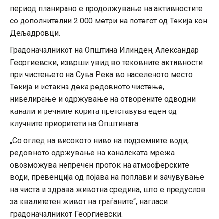
период планирано е продолжување на активностите
со дополнителни 2.000 метри на потегот од Текија кон
Дељадровци.
Градоначалникот на Општина Илинден, Александар
Георгиевски, изврши увид во тековните активности
при чистењето на Сува Река во населеното место
Текија и истакна дека редовното чистење,
нивелирање и одржување на отворените одводни
канали и речните корита претставува еден од
клучните приоритети на Општината.
„Со оглед на високото ниво на подземните води,
редовното одржување на каналската мрежа
овозможува непречен проток на атмосферските
води, превенција од појава на поплави и зачувување
на чиста и здрава животна средина, што е предуслов
за квалитетен живот на граѓаните“, нагласи
градоначалникот Георгиевски.