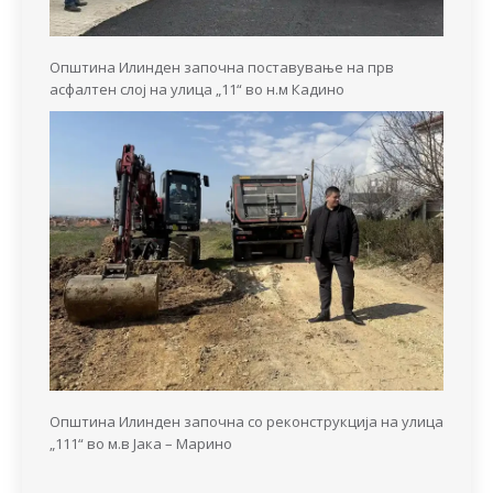
Општина Илинден започна поставување на прв
асфалтен слој на улица „11“ во н.м Кадино
Општина Илинден започна со реконструкција на улица
„111“ во м.в Јака – Марино