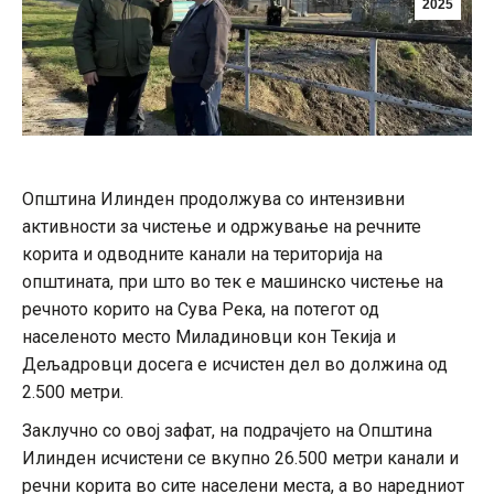
2025
Општина Илинден продолжува со интензивни
активности за чистење и одржување на речните
корита и одводните канали на територија на
општината, при што во тек е машинско чистење на
речното корито на Сува Река, на потегот од
населеното место Миладиновци кон Текија и
Дељадровци досега е исчистен дел во должина од
2.500 метри.
Заклучно со овој зафат, на подрачјето на Општина
Илинден исчистени се вкупно 26.500 метри канали и
речни корита во сите населени места, а во наредниот