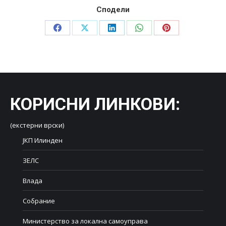
Сподели
Share
Share
Share
Share
Share
on
on
on
on
on
Facebook
X
LinkedIn
WhatsApp
Pinterest
КОРИСНИ ЛИНКОВИ
:
(екстерни врски)
ЈКП Илинден
ЗЕЛС
Влада
Собрание
Министерство за локална самоуправа