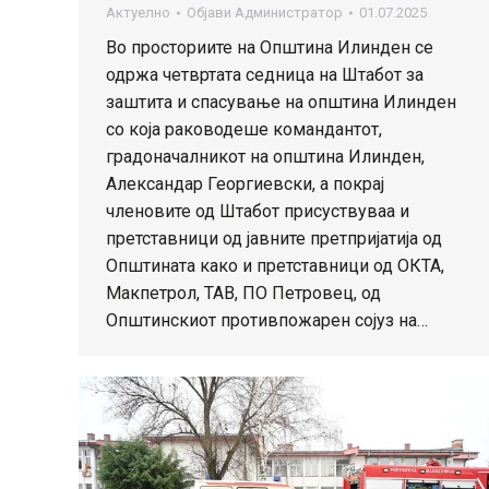
Актуелно
Објави
Администратор
01.07.2025
Во просториите на Општина Илинден се
одржа четвртата седница на Штабот за
заштита и спасување на општина Илинден
со која раководеше командантот,
градоначалникот на општина Илинден,
Александар Георгиевски, а покрај
членовите од Штабот присуствуваа и
претставници од јавните претпријатија од
Општината како и претставници од ОКТА,
Макпетрол, ТАВ, ПО Петровец, од
Општинскиот противпожарен сојуз на…