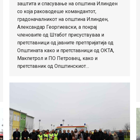
заштита и спасување на општина Илинден
со која раководеше командантот,
градоначалникот на општина Илинден,
Александар Георгиевски, а покрај
членовите од Штабот присуствуваа и
претставници од јавните претпријатија од
Општината како и претставници од ОКТА,
Макпетрол и ПО Петровец, како и
претставник од Општинскиот…