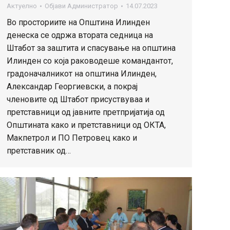
Актуелно
Објави
Администратор
14.07.2023
Во просториите на Општина Илинден
денеска се одржа втората седница на
Штабот за заштита и спасување на општина
Илинден со која раководеше командантот,
градоначалникот на општина Илинден,
Александар Георгиевски, а покрај
членовите од Штабот присуствуваа и
претставници од јавните претпријатија од
Општината како и претставници од ОКТА,
Макпетрол и ПО Петровец како и
претставник од…