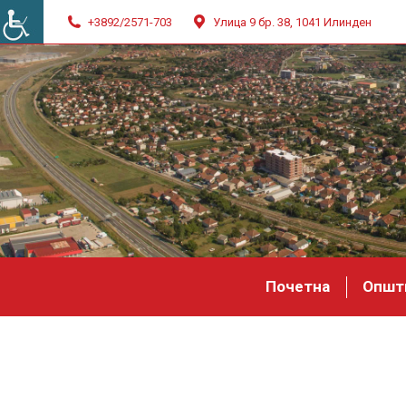
+3892/2571-703
Улица 9 бр. 38, 1041 Илинден
Почетна
Општ