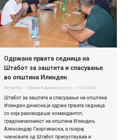
Одржана првата седница на
Штабот за заштита и спасување
во општина Илинден
Актуелно
Објави
Администратор
14.07.2022
Штабот за заштита и спасување на општина
Илинден денеска ја одржа првата седница
со која раководеше командантот,
градоначалникот на општина Илинден,
Александар Георгиевски, а покрај
членовите од Штабот присуствуваа и