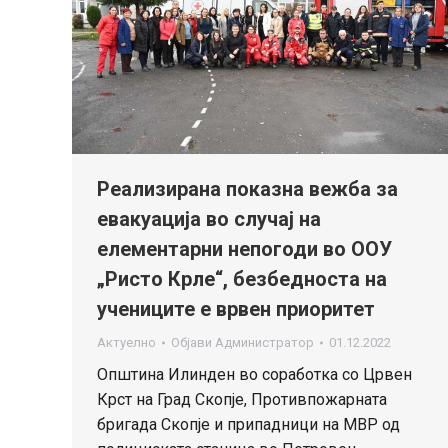
Реализирана показна вежба за
евакуација во случај на
елементарни непогоди во ООУ
„Ристо Крле“, безбедноста на
учениците е врвен приоритет
Актуелно
Објави
Администратор
01.12.2022
Општина Илинден во соработка со Црвен
Крст на Град Скопје, Противпожарната
бригада Скопје и припадници на МВР од