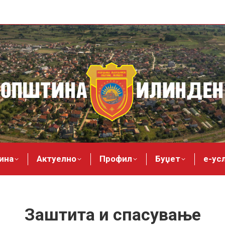
ина
Актуелно
Профил
Буџет
е-ус
Заштита и спасување