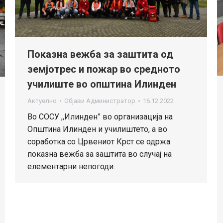
Показна вежба за заштита од
земјотрес и пожар во средното
училиште во општина Илинден
Актуелно
Објави
Администратор
16.12.2022
Во СОСУ ,,Илинден” во организација на
Општина Илинден и училиштето, а во
соработка со Црвениот Крст се одржа
показна вежба за заштита во случај на
елементарни непогоди.