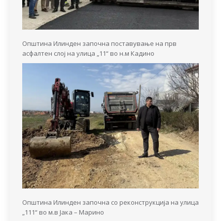
Општина Илинден започна поставување на прв
асфалтен слој на улица „11“ во н.м Кадино
Општина Илинден започна со реконструкција на улица
„111“ во м.в Јака – Марино