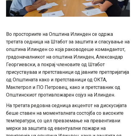
Во просториите на Општина Илинден се одржа
третата седница на Штабот за заштита и спасување на
општина Илинден со која раководеше командантот,
градоначалникот на општина Илинден, Александар
Георгиевски, а покрај членовите од Штабот
присуствуваа и претставници од јавните претпријатија
од Општината како и претставници од ОКТА,
Макпетрол и ПО Петровец, како и претставник од
Општинскиот противпожарен
сојуз на Илинден.
На третата редовна седница акцентот на дискусијата
беше ставен на моменталната состојба со високите
температури, со цел превземање на превентивни
мерки за заштита од евентуални пожари на
територија на општина Илинден, како и заштита од