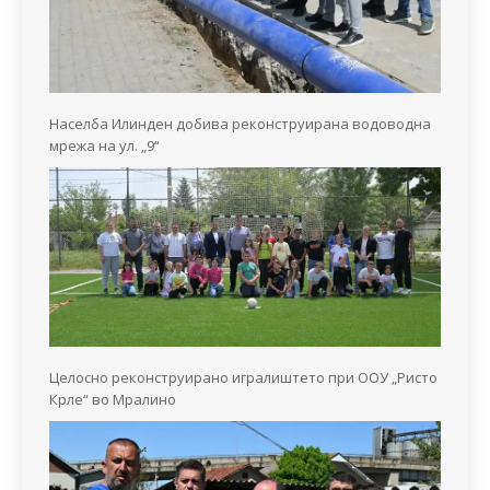
Населба Илинден добива реконструирана водоводна
мрежа на ул. „9“
Целосно реконструирано игралиштето при ООУ „Ристо
Крле“ во Мралино