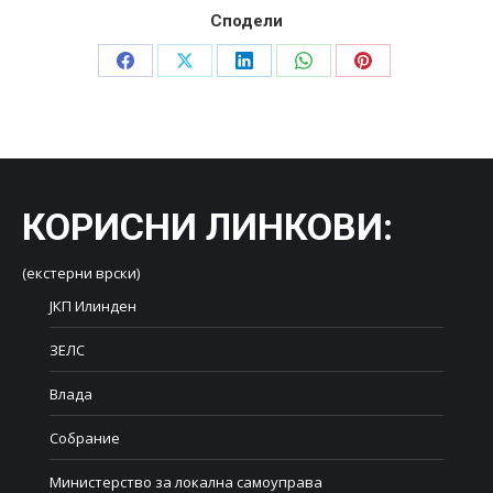
Сподели
Share
Share
Share
Share
Share
on
on
on
on
on
Facebook
X
LinkedIn
WhatsApp
Pinterest
КОРИСНИ ЛИНКОВИ
:
(екстерни врски)
ЈКП Илинден
ЗЕЛС
Влада
Собрание
Министерство за локална самоуправа