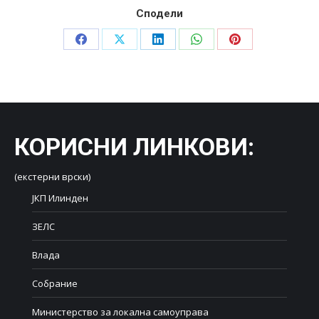
Сподели
Share
Share
Share
Share
Share
on
on
on
on
on
Facebook
X
LinkedIn
WhatsApp
Pinterest
КОРИСНИ ЛИНКОВИ
:
(екстерни врски)
ЈКП Илинден
ЗЕЛС
Влада
Собрание
Министерство за локална самоуправа