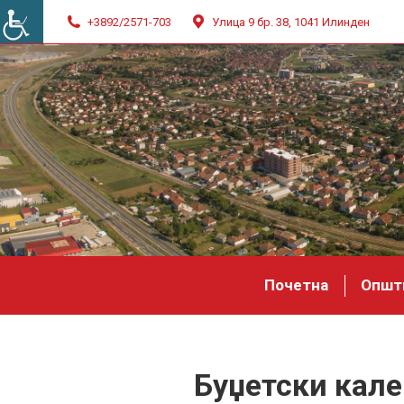
+3892/2571-703
Улица 9 бр. 38, 1041 Илинден
Почетна
Општ
Буџетски кале