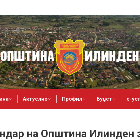
ина
Актуелно
Профил
Буџет
е-ус
ндар на Општина Илинден 