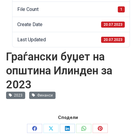
File Count
1
Create Date
20.07.2023
Last Updated
20.07.2023
Граѓански буџет на
општина Илинден за
2023
2023
Финанси
Сподели
Share
Share
Share
Share
Share