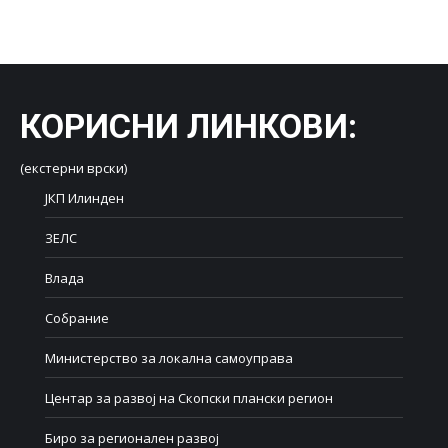
on
on
on
on
on
Facebook
X
LinkedIn
WhatsApp
Pinterest
КОРИСНИ ЛИНКОВИ
:
(екстерни врски)
ЈКП Илинден
ЗЕЛС
Влада
Собрание
Министерство за локална самоуправа
Центар за развој на Скопски плански регион
Биро за регионален развој