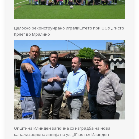
Целосно реконструирано игралиштето при ООУ „Ристо
Крле“ во Мралино
Општина Илинден започна со изградба на нова
канализациона линија на ул. „8“ во н.м Илинден