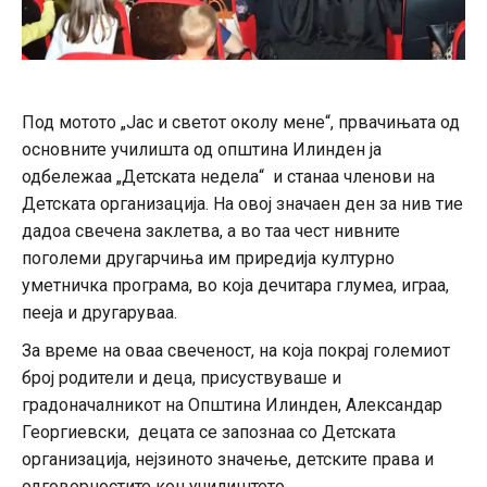
Под мотото „Јас и светот околу мене“, првачињата од
основните училишта од општина Илинден ја
одбележаа „Детската недела“ и станаа членови на
Детската организација. На овој значаен ден за нив тие
дадоа свечена заклетва, а во таа чест нивните
поголеми другарчиња им приредија културно
уметничка програма, во која дечитара глумеа, играа,
пееја и другаруваа.
За време на оваа свеченост, на која покрај големиот
број родители и деца, присуствуваше и
градоначалникот на Општина Илинден, Александар
Георгиевски, децата се запознаа со Детската
организација, нејзиното значење, детските права и
одговорностите кон училиштето.