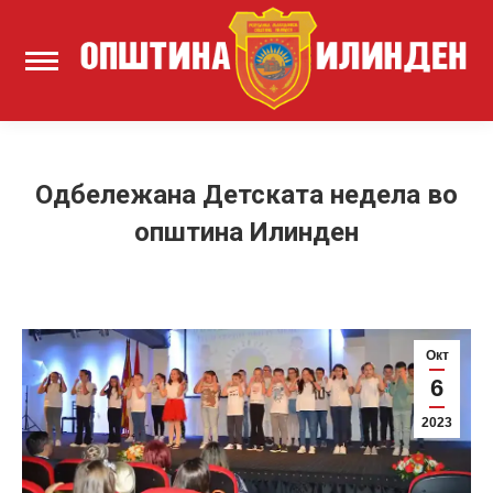
Одбележана Детската недела во
општина Илинден
Окт
6
2023