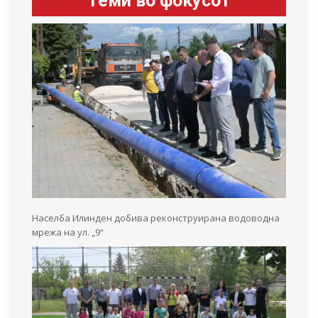
Теми во фокусот
Населба Илинден добива реконструирана водоводна
мрежа на ул. „9“