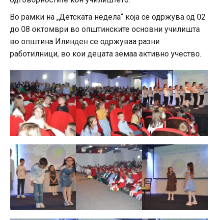
Во рамки на „Детската недела“ која се одржува од 02
до 08 октомври во општинските основни училишта
во општина Илинден се одржуваа разни
работилници, во кои децата земаа активно учество.