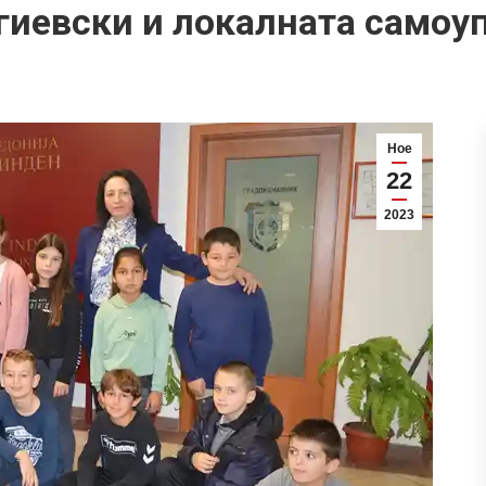
гиевски и локалната самоу
Ное
22
2023