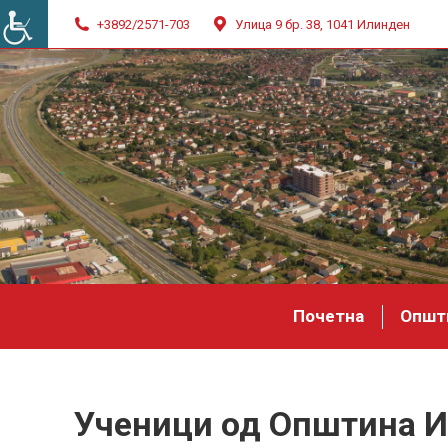
+3892/2571-703
Улица 9 бр. 38, 1041 Илинден
Почетна
Општ
Ученици од Општина И