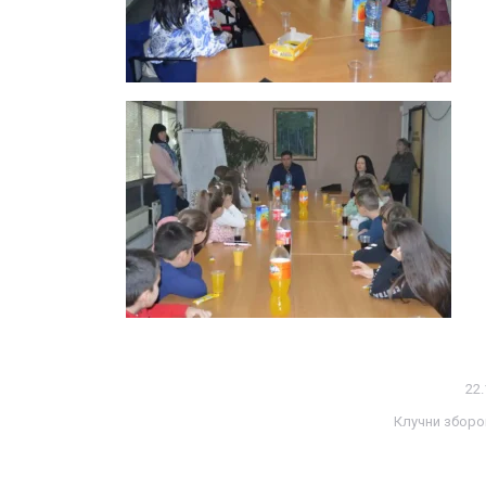
22.
Клучни зборо