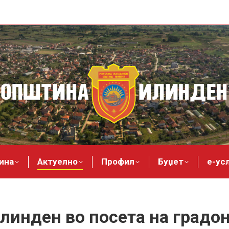
ина
Актуелно
Профил
Буџет
е-ус
линден во посета на градо