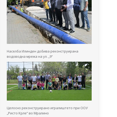
Населба Илинден добива реконструирана
водоводна мрежа на ул. „9“
Целосно реконструирано игралиштето при ООУ
„Ристо Крле“ во Мралино