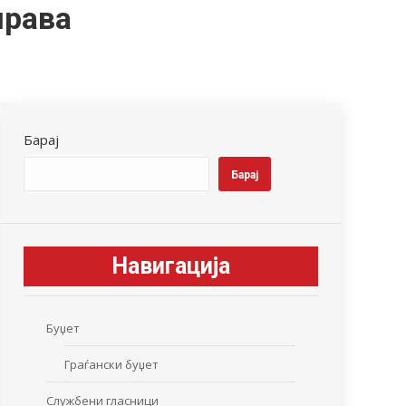
права
Барај
Барај
Навигација
Буџет
Граѓански буџет
Службени гласници