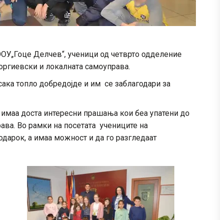
ООУ„Гоце Делчев“, ученици од четврто одделение
еоргиевски и локалната самоуправа.
ака топло добредојде и им се заблагодари за
е имаа доста интересни прашања кои беа упатени до
ава. Во рамки на посетата учениците на
одарок, а имаа можност и да го разгледаат