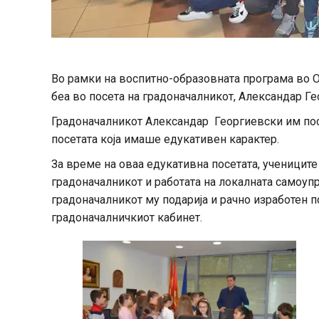
Во рамки на воспитно-образовната програма во 
беа во посета на градоначалникот, Александар Г
Градоначалникот Александар Георгиевски им пос
посетата која имаше едукативен карактер.
За време на оваа едукативна посетата, ученицит
градоначалникот и работата на локалната самоупр
градоначалникот му подарија и рачно изработен п
градоначалничкиот кабинет.