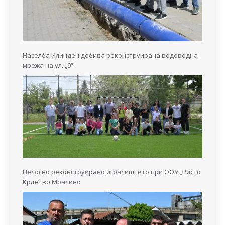
Населба Илинден добива реконструирана водоводна
мрежа на ул. „9“
Целосно реконструирано игралиштето при ООУ „Ристо
Крле“ во Мралино