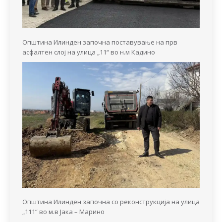
Општина Илинден започна поставување на прв
асфалтен слој на улица „11“ во н.м Кадино
Општина Илинден започна со реконструкција на улица
„111“ во м.в Јака – Марино