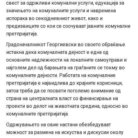
свест за одржливи комунални услуги, едукација за
значењето на комуналните услуги и навремена
испорака во секојдневниот живот, како и
предизвиците со кои се соочуваат јавните комунални
претпријатија.
Градоначалникот Георгиевски во своето обраќање
истакна дека комуналната дејност е една од
основните надлежности на локалните самоуправи и
најголем дел од барањата на граѓаните се токму во
комуналните дејности. Работата на комуналние
претпријатија е највидлива до крајните корисници,
затоа треба да се посвети поголемо внимание од
страна на централната власт со финансирање на
проекти во делот на животната средина, односно во
комуналните претпријатија.
Одржувањето на овие настани обезбедуваат
можност за размена на искуства и дискусии околу