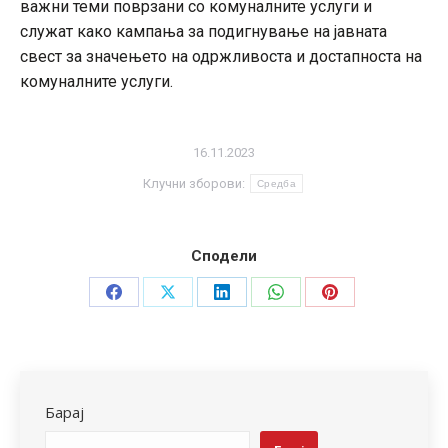
важни теми поврзани со комуналните услуги и
служат како кампања за подигнување на јавната
свест за значењето на одржливоста и достапноста на
комуналните услуги.
16.11.2023
Клучни зборови:
Средба
Сподели
Share
Share
Share
Share
Share
on
on
on
on
on
Facebook
X
LinkedIn
WhatsApp
Pinterest
Барај