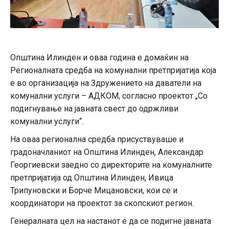
Општина Илинден и оваа година е домаќин на
Регионалната средба на комунални претпријатија која
е во организација на Здружението на даватели на
комунални услуги – АДКОМ, согласно проектот „Со
подигнување на јавната свест до одржливи
комунални услуги“.
На оваа регионална средба присуствуваше и
градоначланиот на Општина Илинден, Александар
Георгиевски заедно со директорите на комуналните
претпријатија од Општина Илинден, Ивица
Трипуновски и Борче Мицановски, кои се и
координатори на проектот за скопскиот регион.
Генералната цел на настанот е да се подигне јавната