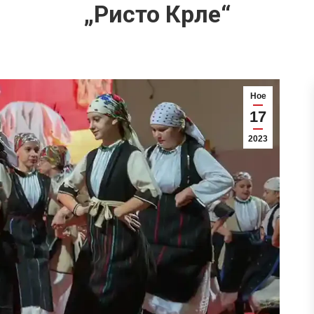
„Ристо Крле“
Ное
17
2023