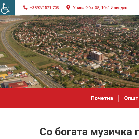
+3892/2571-703
Улица 9 бр. 38, 1041 Илинден
Почетна
Општ
Со богата музичка