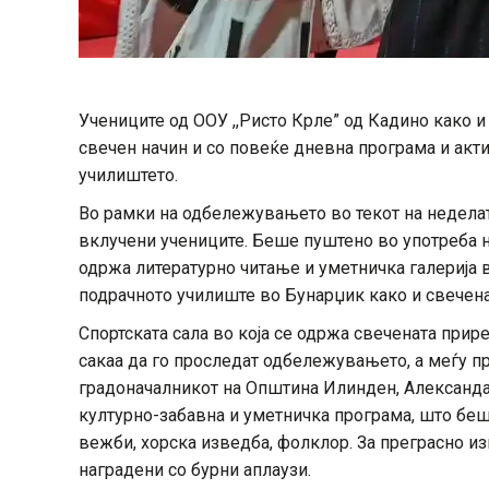
Учениците од ООУ ,,Ристо Крле” од Кадино како 
свечен начин и со повеќе дневна програма и акт
училиштето.
Во рамки на одбележувањето во текот на неделат
вклучени учениците. Беше пуштено во употреба н
одржа литературно читање и уметничка галерија 
подрачното училиште во Бунарџик како и свечен
Спортската сала во која се одржа свечената прир
сакаа да го проследат одбележувањето, а меѓу пр
градоначалникот на Општина Илинден, Александар
културно-забавна и уметничка програма, што беш
вежби, хорска изведба, фолклор. За преграсно и
наградени со бурни аплаузи.