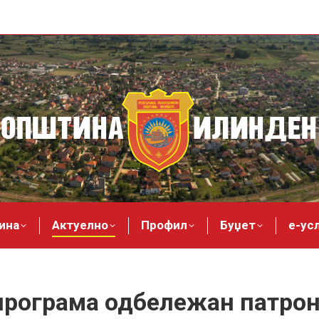
ина
Актуелно
Профил
Буџет
е-ус
 програма одбележан патрон