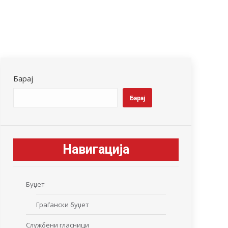
Барај
Барај
Навигација
Буџет
Граѓански буџет
Службени гласници