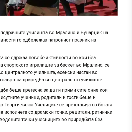
и подрачните училишта во Мралино и Бунарџик на
ивности го одбележаа патрониот празник на
а се одржаа повеќе активности во кои беа
а спортското игралиште за баскет во Мралино, се
во централното училиште, есенски настан во
а завршна приредба во централното училиште.
едба беше претесна за да ги прими сите оние кои
исутните ученици, родители и гости беше и
 Георгиевски. Учениците се претставија со богата
е исполнета со драмски точки, рецитали, ритнички
зведените точки учесниците во приредбата беа