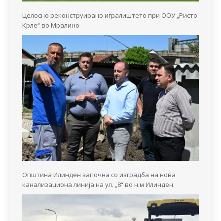
Целосно реконструирано игралиштето при ООУ „Ристо
Крле“ во Мралино
Општина Илинден започна со изградба на нова
канализациона линија на ул. „8“ во н.м Илинден