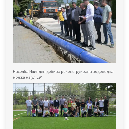
Населба Илинден добива реконструирана водоводна
мрежа на ул. „9“