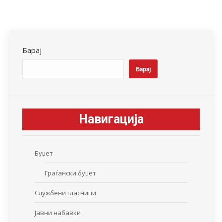
on
on
on
on
on
Facebook
X
LinkedIn
WhatsApp
Pinterest
Барај
Барај
Навигација
Буџет
Граѓански буџет
Службени гласници
Јавни набавки