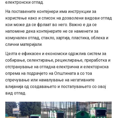
електронски отпад.
На поставените контејнери има инструкции за
користење како и список на дозволени видови отпад
кои може да се фрлаат во него. Важно е да се
напомене дека контејнерите не се наменети за
комунален отпад, стакло, хартија, пластика, облека и
слични материјали.
Целта е ефикасен и економски одржлив систем за
собирање, селектирање, рециклирање, преработка и
отстранување на отпадна електрична и електорнска
опрема на подрачјето на Општината а со тоа
спречување или намалување на негативните
влијанија од создавањето и постапувањето со овој
вид отпад.