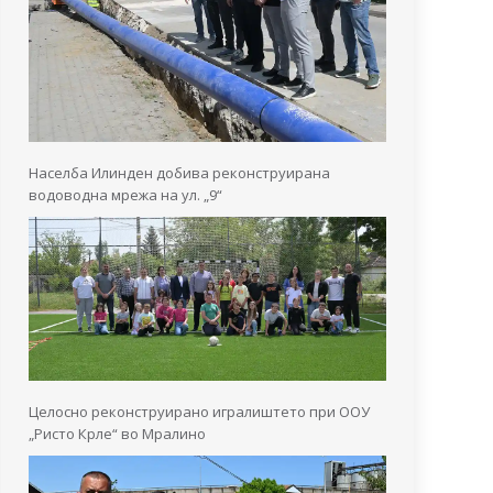
Населба Илинден добива реконструирана
водоводна мрежа на ул. „9“
Целосно реконструирано игралиштето при ООУ
„Ристо Крле“ во Мралино