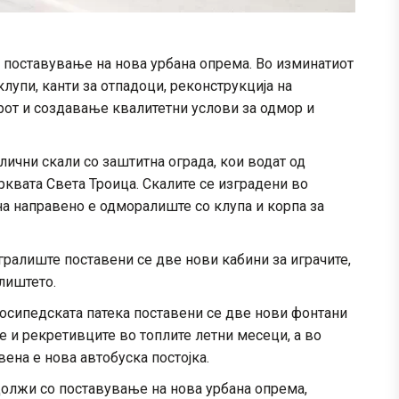
 поставување на нова урбана опрема. Во изминатиот
лупи, канти за отпадоци, реконструкција на
рот и создавање квалитетни услови за одмор и
ични скали со заштитна ограда, кои водат од
рквата Света Троица. Скалите се изградени во
на направено е одморалиште со клупа и корпа за
ралиште поставени се две нови кабини за играчите,
лиштето.
осипедската патека поставени се две нови фонтани
е и рекретивците во топлите летни месеци, а во
вена е нова автобуска постојка.
олжи со поставување на нова урбана опрема,