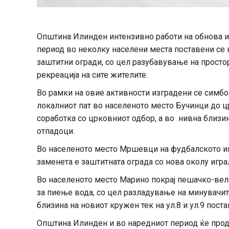
Општина Илинден интензивно работи на обнова и
период во неколку населени места поставени се к
заштитни огради, со цел разубавување на просто
рекреација на сите жителите.
Во рамки на овие активности изградени се симбол
локалниот пат во населеното место Бучинци до ц
соработка со црковниот одбор, а во нивна близи
отпадоци.
Во населеното место Мршевци на фудбалското иг
заменета е заштитната ограда со нова околу игра
Во населеното место Марино покрај пешачко-вел
за пиење вода, со цел разладување на минувачит
близина на новиот кружен тек на ул.8 и ул.9 поста
Општина Илинден и во наредниот период ќе прод