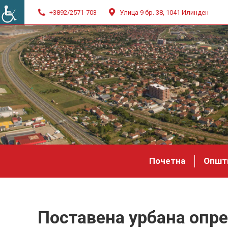
+3892/2571-703
Улица 9 бр. 38, 1041 Илинден
Почетна
Општ
Поставена урбана опр