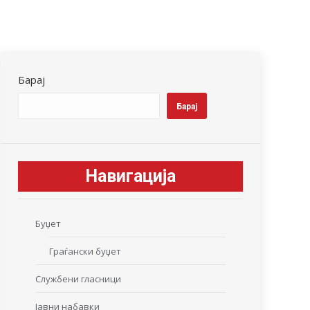
Барај
Барај
Навигација
Буџет
Граѓански буџет
Службени гласници
Јавни набавки