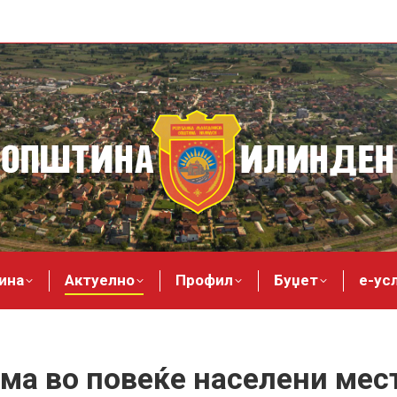
ина
Актуелно
Профил
Буџет
е-ус
ема во повеќе населени мес