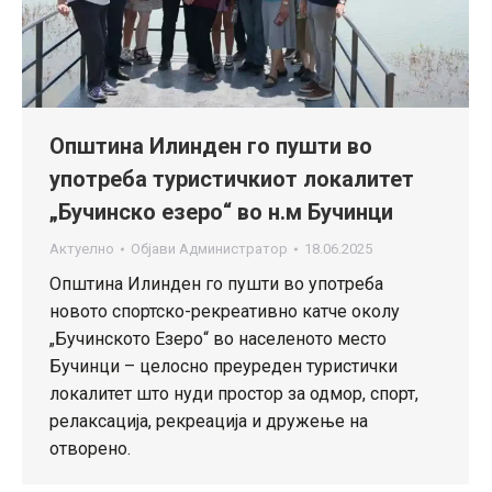
Општина Илинден го пушти во
употреба туристичкиот локалитет
„Бучинско езеро“ во н.м Бучинци
Актуелно
Објави
Администратор
18.06.2025
Општина Илинден го пушти во употреба
новото спортско-рекреативно катче околу
„Бучинското Езеро“ во населеното место
Бучинци – целосно преуреден туристички
локалитет што нуди простор за одмор, спорт,
релаксација, рекреација и дружење на
отворено.