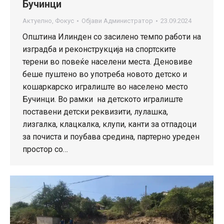
Бучинци
Актуелно
,
Фокус
Објави
Администратор
23.09.2024
Општина Илинден со засилено темпо работи на
изградба и реконструкција на спортските
терени во повеќе населени места. Деновиве
беше пуштено во употреба новото детско и
кошаркарско игралиште во населено место
Бучинци. Во рамки на детското игралиште
поставени детски реквизити, лулашка,
лизгалка, клацкалка, клупи, канти за отпадоци
за почиста и поубава средина, партерно уреден
простор со…