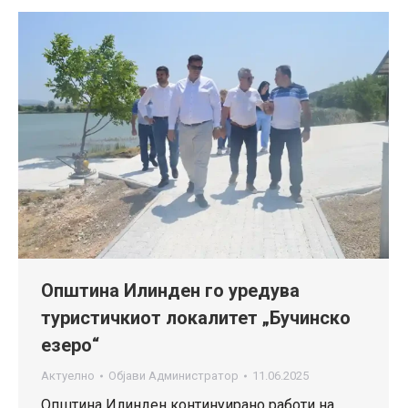
Општина Илинден го уредува
туристичкиот локалитет „Бучинско
езеро“
Актуелно
Објави
Администратор
11.06.2025
Општина Илинден континуирано работи на