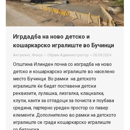
Игрдадба на ново детско и
кошаркарско игралиште во Бучинци
Актуелно
,
Фокус
Објави
Администратор
05.09.2024
Општина Илинден почна со изградба на ново
детско и кошаркарско игралиште во населено
место Бучинци. Во рамки на детското
игралиште ќе бидат поставени детски
реквизити, лулашка, лизгалка, клацкалка,
клупи, канти за отпадоци за почиста и поубава
средина, партерно уреден простор со павер
елементи. Дополнително во рамки на детското
игралиште се гради кошаркарско игралиште
со бетонска…