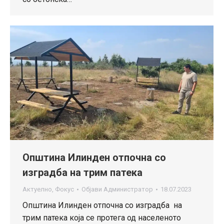
Oпштина Илинден отпочна со
изградба на трим патека
Актуелно
,
Фокус
Објави
Администратор
18.07.2023
Општина Илинден отпочна со изградба на
трим патека која се протега од населеното