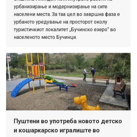
урбанизирање и модернизирање на сите
населени места. За таа цел во завршна фаза е
урбаното уредување на просторот околу
туристичкиот локалитет „Бучинско езеро“ во
населеното место Бучинци.
Пуштени во употреба новото детско
и кошаркарско игралиште во