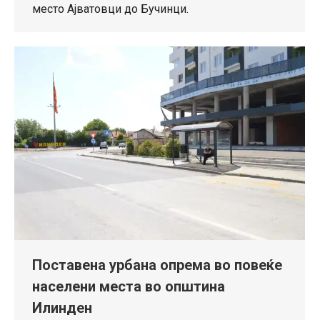
место Ајватовци до Бучинци.
Поставена урбана опрема во повеќе
населени места во општина
Илинден