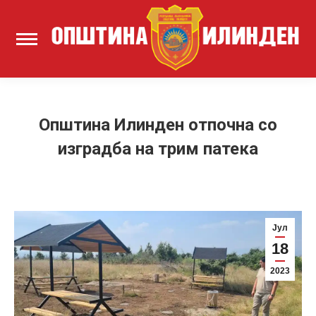
Oпштина Илинден отпочна со
изградба на трим патека
Јул
18
2023