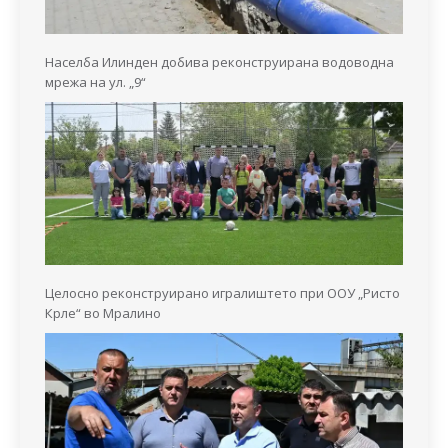
Населба Илинден добива реконструирана водоводна
мрежа на ул. „9“
Целосно реконструирано игралиштето при ООУ „Ристо
Крле“ во Мралино