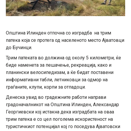
Општина Илинден отпочна со изградба на трим
патека која се протега од населеното место Ајватовци
до Бучинци.
Трим патеката во должина од околу 5 километри, ќе
биде наменета за пешачење, рекреација, како и
планински велосипедизам, а ќе бидат поставени
информативни табли, летниковци за одмор на
граѓаните, клупи, корпи за отпадоци.
Денеска увид во градежните работи направи
градоначалникот на Општина Илинден, Александар
Георгиевски кој истакна дека изградбата на оваа
трим патека е со цел поголема искористеност на
туристичкиот потенцијал кој го поседува Ајватовски