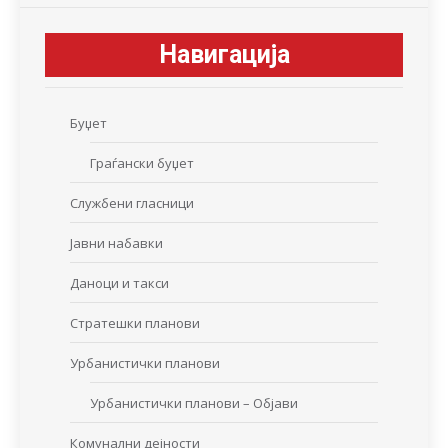
Навигација
Буџет
Граѓански буџет
Службени гласници
Јавни набавки
Даноци и такси
Стратешки планови
Урбанистички планови
Урбанистички планови – Објави
Комунални дејности