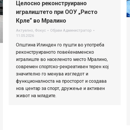
Целосно реконструирано
игралиштето при ООУ „Ристо
Крле“ во Мралино
Актуелно
,
Фокус
Објави
Администратор
11.05.2026
Општина Илинден го пушти во употреба
реконструираното повеќенаменско
игралиште во населеното место Мралино,
современ спортско-рекреативен терен кој
значително го менува изгледот и
функционалноста на просторот и создава
нов центар за спорт, дружење и активен
живот на младите.