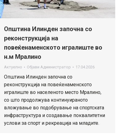
Општина Илинден започна со
реконструкција на
повеќенаменското игралиште во
н.м Мралино
Актуелно
Објави
Администратор
17.04.2026
Општина Илинден започна со
реконструкција на повеќенаменското
игралиште во населеното место Мралино,
со што продолжува континуираното
вложување во подобрување на спортската
инфраструктура и создавање поквалитетни
услови за спорт и рекреација на младите.