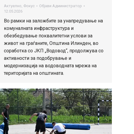
Актуелно
,
Фокус
Објави
Администратор
12.05.2026
Во рамки на заложбите за унапредување на
комуналната инфраструктура и
обезбедување поквалитетни услови за
живот на граѓаните, Општина Илинден, во
соработка со ЈКП „Водовод“, продолжува со
активности за подобрување и
модернизација на водоводната мрежа на
територијата на општината.