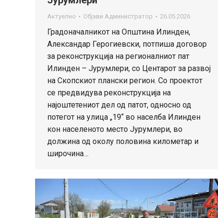
Актуелно
Објави
Администратор
26.05.2026
Градоначалникот на Општина Илинден,
Александар Герогиевски, потпиша договор
за реконструкција на регионалниот пат
Илинден – Јурумлери, со Центарот за развој
на Скопскиот плански регион. Со проектот
се предвидува реконструкција на
најоштетениот дел од патот, односно од
потегот на улица „19“ во населба Илинден
кон населеното место Јурумлери, во
должина од околу половина километар и
широчина…