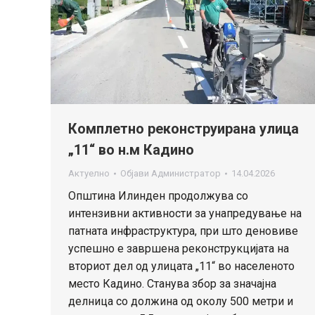
Комплетно реконструирана улица
„11“ во н.м Кадино
Актуелно
Објави
Администратор
14.04.2026
Општина Илинден продолжува со
интензивни активности за унапредување на
патната инфраструктура, при што деновиве
успешно е завршена реконструкцијата на
вториот дел од улицата „11“ во населеното
место Кадино. Станува збор за значајна
делница со должина од околу 500 метри и