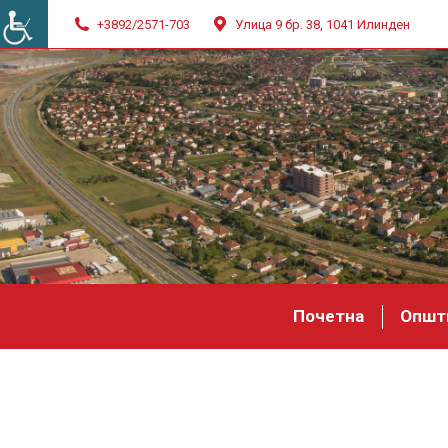
+3892/2571-703
Улица 9 бр. 38, 1041 Илинден
Почетна
Општ