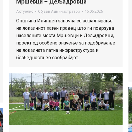
Мршевци – Дељадровци
Актуелно
Објави
Администратор
15.05.2026
Општина Илинден започна со асфалтирање
на локалниот патен правец што ги поврзува
населените места Мршевци и Дељадровци,
проект од особено значење за подобрување
на локалната патна инфраструктура и
безбедноста во сообраќајот.