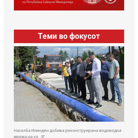
Теми во фокусот
Населба Илинден добива реконструирана водоводна
мрежа на ул. „9“