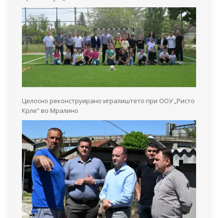
Целосно реконструирано игралиштето при ООУ „Ристо
Крле“ во Мралино