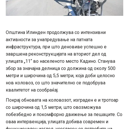
Општина Илинден продолжува со интензивни
активности за унапредување на патната
инфраструктура, при што деновиве успешно е
завршена реконструкцијата на вториот дел од
улицата „11“ во населеното место Кадино. Станува
збор за значајна делница со должина од околу 500
метри и широчина од 5,5 метри, која доби целосно
нов коловоз, со што значително се подобрува
квалитетот на сообраќај.
Покрај обновата на коловозот, изграден е и тротоар
со широчина од 1,5 метри, што овозможува
побезбедно и покомфорно движење за пешаците. Со
оваа интервенција, улицата добива современ и
функционален изглед, усогласен со потребите на