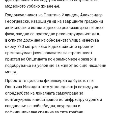
модерното урбано живеење.
Градоначалникот на Општина Илинден, Александар
Георгиевски, изврши увид на завршните градежни
активности и истакна дека со реализацијата на оваа
фаза, заедно со претходно реконструираниот дел,
вкупната должина на обновената улица изнесува
околу 720 метри, како и дека ваквите проекти
претставуваат јасен показател за стратешкиот
пристап на Општината кон рамномерен развој и
подобрување на условите за живот во сите населени
места.
Проектот е целосно финансиран од буџетот на
Општина Илинден, што уште еднаш ја потврдува
определбата на локалната самоуправа за
континуирано инвестирање во инфраструктурата и
создавање на побезбедна, поуредена и
пофункционална средина за сите граѓани.