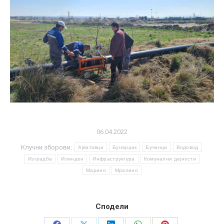
06.04.2022
Клучни зборови:
Ајватовци
Бунарџик
Бучинци
Водовод
Изградба
Илинден
Инфраструктура
Комунални дејности
Марино
Мралино
Сподели