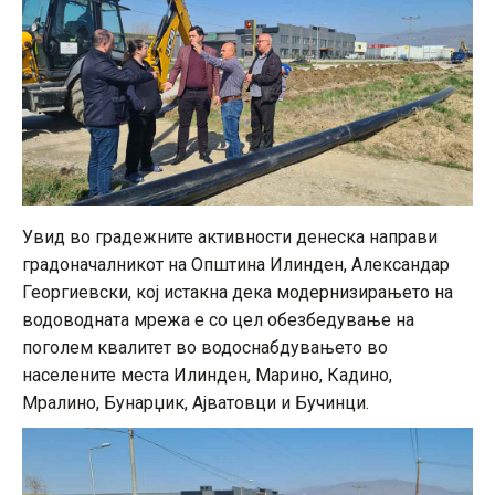
Увид во градежните активности денеска направи
градоначалникот на Општина Илинден, Александар
Георгиевски, кој истакна дека модернизирањето на
водоводната мрежа е со цел обезбедување на
поголем квалитет во водоснабдувањето во
населените места Илинден, Марино, Кадино,
Мралино, Бунарџик, Ајватовци и Бучинци.