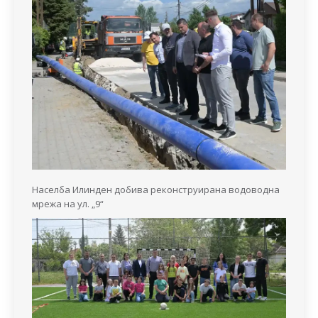
Населба Илинден добива реконструирана водоводна
мрежа на ул. „9“