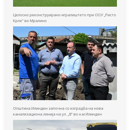
Целосно реконструирано игралиштето при ООУ „Ристо
Крле“ во Мралино
Општина Илинден започна со изградба на нова
канализациона линија на ул. „8“ во н.м Илинден