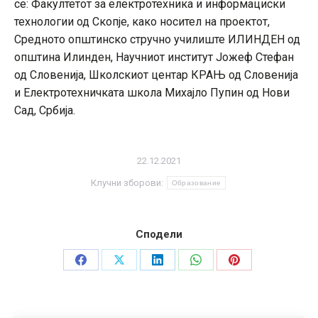
се: Факултетот за електротехника и информациски
технологии од Скопје, како носител на проектот,
Средното општинско стручно училиште ИЛИНДЕН од
општина Илинден, Научниот институт Јожеф Стефан
од Словенија, Школскиот центар КРАЊ од Словенија
и Електротехничката школа Михајло Пупин од Нови
Сад, Србија.
22.12.2021
Клучни зборови:
Образование
Сподели
Share
Share
Share
Share
Share
on
on
on
on
on
Facebook
X
LinkedIn
WhatsApp
Pinterest