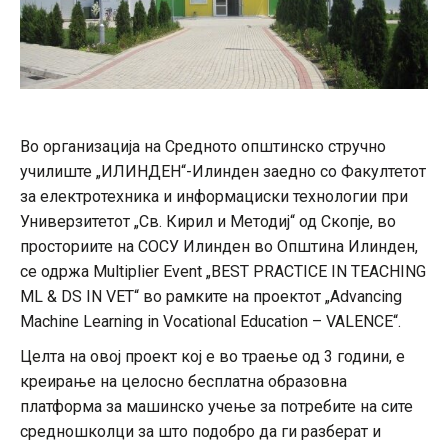
Во организација на Средното општинско стручно
училиште „ИЛИНДЕН“-Илинден заедно со Факултетот
за електротехника и информациски технологии при
Универзитетот „Св. Кирил и Методиј“ од Скопје, во
просториите на СОСУ Илинден во Општина Илинден,
се одржа Multiplier Event „BEST PRACTICE IN TEACHING
ML & DS IN VET“ во рамките на проектот „Advancing
Machine Learning in Vocational Education – VALENCE“.
Целта на овој проект кој е во траење од 3 години, е
креирање на целосно бесплатна образовна
платформа за машинско учење за потребите на сите
средношколци за што подобро да ги разберат и