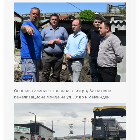
Општина Илинден започна со изградба на нова
канализациона линија на ул. „8“ во н.м Илинден