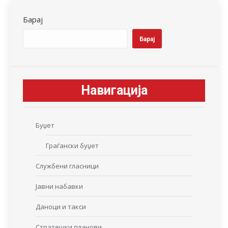
Барај
Барај
Навигација
Буџет
Граѓански буџет
Службени гласници
Јавни набавки
Даноци и такси
Стратешки планови