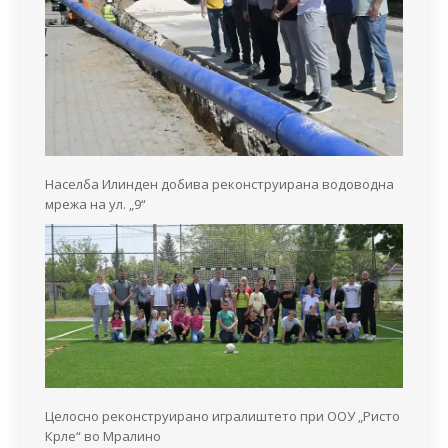
Населба Илинден добива реконструирана водоводна
мрежа на ул. „9“
Целосно реконструирано игралиштето при ООУ „Ристо
Крле“ во Мралино