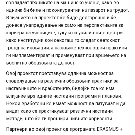
совладаат техниките на машинско учење, како во
иднина би биле и поконкурентни на пазарот на трудот.
Влијанието на проектот ќе биде долгорочно и ќе
донесе унапредување не само на перспективите за
кариера на учениците, туку и на училишните центри
како институции кои секогаш го следат светскиот
тренд на иновации, а најновите технолошки практики
ги имплементираат и применуваат при вршењето на
воспитно образовната дејност.
Овој проектот претставува одлична можност за
споделување на различни образовни практики за
наставниците и вработените, бидејќи тоа ќе има
влијание врз идните наставни програми и планови.
Некои вработени ќе имаат можност да патуваат и да
видат како се практикуваат различни наставни
методи, што ќе ги прошири нивните хоризонти.
Партнери во овој проект од програмата ERASMUS +