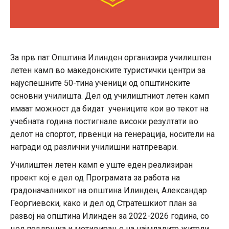
За прв пат Општина Илинден организира училиштен
летен камп во македонските туристички центри за
најуспешните 50-тина ученици од општинските
основни училишта. Дел од училиштниот летен камп
имаат можност да бидат учениците кои во текот на
учебната година постигнале високи резултати во
делот на спортот, првенци на генерација, носители на
награди од различни училишни натпревари.
Училиштен летен камп е уште еден реализиран
проект кој е дел од Програмата за работа на
градоначалникот на општина Илинден, Александар
Георгиевски, како и дел од Стратешкиот план за
развој на општина Илинден за 2022-2026 година, со
цел поддршка и мотивирање на најмладите жители