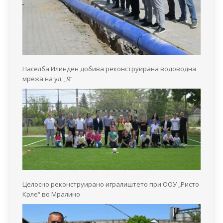
Населба Илинден добива реконструирана водоводна
мрежа на ул. „9“
Целосно реконструирано игралиштето при ООУ „Ристо
Крле“ во Мралино