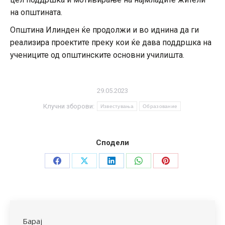
на општината.
Општина Илинден ќе продолжи и во иднина да ги
реализира проектите преку кои ќе дава поддршка на
учениците од општинските основни училишта.
29.05.2023
Клучни зборови:
Известувања
Образование
Сподели
Share
Share
Share
Share
Share
on
on
on
on
on
Facebook
X
LinkedIn
WhatsApp
Pinterest
Барај