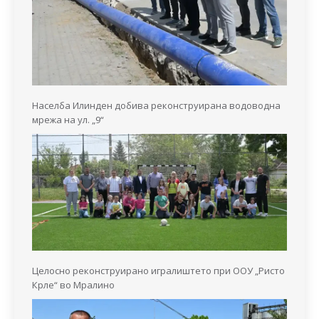
Населба Илинден добива реконструирана водоводна
мрежа на ул. „9“
Целосно реконструирано игралиштето при ООУ „Ристо
Крле“ во Мралино