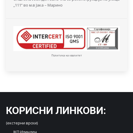
„111“ во м.в Јака – Марино
Политика на квалитет
КОРИСНИ ЛИНКОВИ
:
(екстерни врски)
ЈКП Илинден