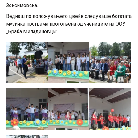
Зоксимовска.
Веднаш по положувањето цвеќе следуваше богатата
музичка програма проготвена од учениците на ООУ
,,Браќа Миладиновци”.