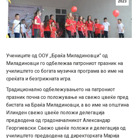
2023
Учениците од ООУ ,,Браќа Миладиновци” од
Миладиновци го одбележаа патрониот празник на
училиштето со богата музичка програма во име на
среќата и безгрижната игра.
Традиционално одбележувањето на патрониот
празник почна со положување на свежо цвеќе пред
бистата на Браќа Миладиновци, а во име на општина
Илинден свежо цвеќе положи делегација
предводена од градоначалникот Александар
Георгиевски. Свежо цвеќе положи и делегација од
училиштето предводена од директорката Марија