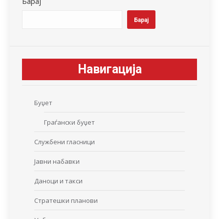
Барај
Барај
Навигација
Буџет
Граѓански буџет
Службени гласници
Јавни набавки
Даноци и такси
Стратешки планови