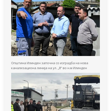
Општина Илинден започна со изградба на нова
канализациона линија на ул. „8“ во н.м Илинден