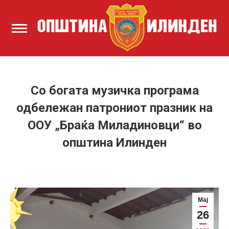
Со богата музичка програма
одбележан патрониот празник на
ООУ „Браќа Миладиновци“ во
општина Илинден
Мај
26