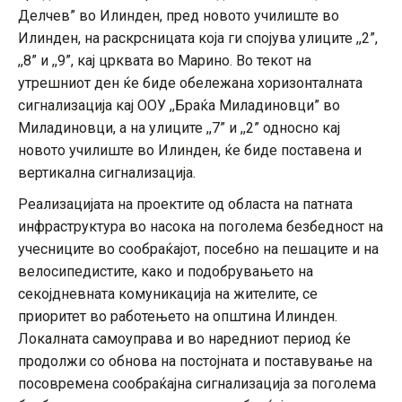
Делчев” во Илинден, пред новото училиште во
Илинден, на раскрсницата која ги спојува улиците ,,2”,
,,8” и ,,9”, кај црквата во Марино. Во текот на
утрешниот ден ќе биде обележана хоризонталната
сигнализација кај ООУ ,,Браќа Миладиновци” во
Миладиновци, а на улиците ,,7” и ,,2” односно кај
новото училиште во Илинден, ќе биде поставена и
вертикална сигнализација.
Реализацијата на проектите од областа на патната
инфраструктура во насока на поголема безбедност на
учесниците во сообраќајот, посебно на пешаците и на
велосипедистите, како и подобрувањето на
секојдневната комуникација на жителите, се
приоритет во работењето на општина Илинден.
Локалната самоуправа и во наредниот период ќе
продолжи со обнова на постојната и поставување на
посовремена сообраќајна сигнализација за поголема