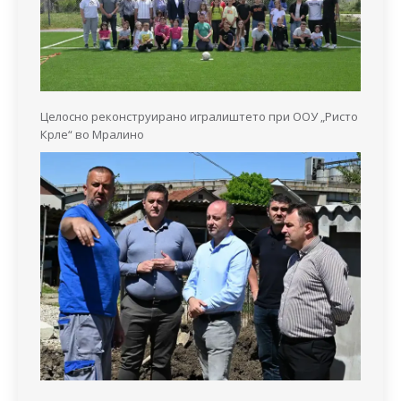
Целосно реконструирано игралиштето при ООУ „Ристо
Крле“ во Мралино