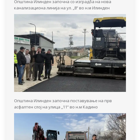
Општина Илинден започна со изградба на нова
канализациона линија на ул. „8“ во н.м Илинден
Општина Илинден започна поставување на прв
асфалтен слој на улица „11“ во н.м Кадино