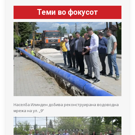
Теми во фокусот
Населба Илинден добива реконструирана водоводна
мрежа на ул. „9“