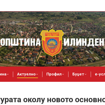
ина
Актуелно
Профил
Буџет
е-ус
урата околу новото основн