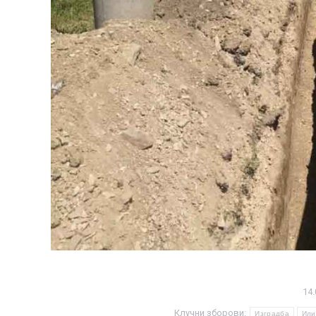
14.
Клучни зборови:
Изградба
Или