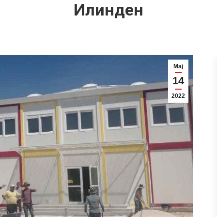
Илинден
Мај
14
2022