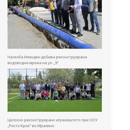
Населба Илинден добива реконструирана
водоводна мрежа на ул. „9“
Целосно реконструирано игралиштето при ООУ
„Ристо Крле“ во Мралино