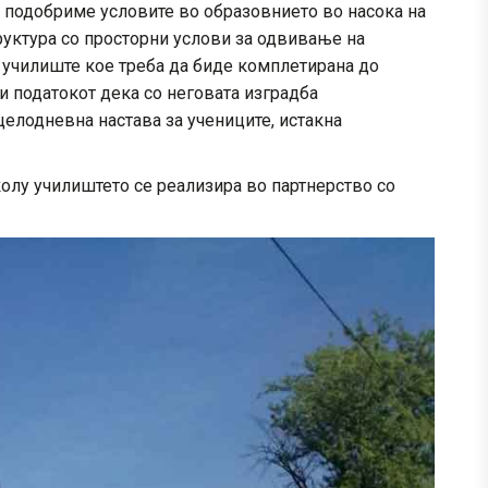
ги подобриме условите во образовнието во насока на
уктура со просторни услови за одвивање на
 училиште кое треба да биде комплетирана до
и податокот дека со неговата изградба
елодневна настава за учениците, истакна
колу училиштето се реализира во партнерство со