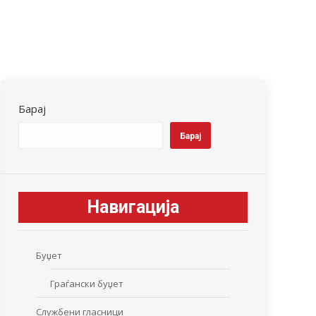
Барај
Барај
Навигација
Буџет
Граѓански буџет
Службени гласници