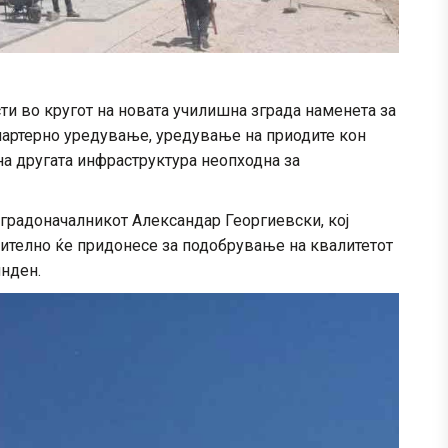
ти во кругот на новата училишна зграда наменета за
партерно уредување, уредување на приодите кон
 на другата инфраструктура неопходна за
градоначалникот Александар Георгиевски, кој
чително ќе придонесе за подобрување на квалитетот
нден.