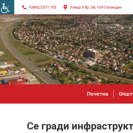
+3892/2571-703
Улица 9 бр. 38, 1041 Илинден
Почетна
Општ
Се гради инфраструкт