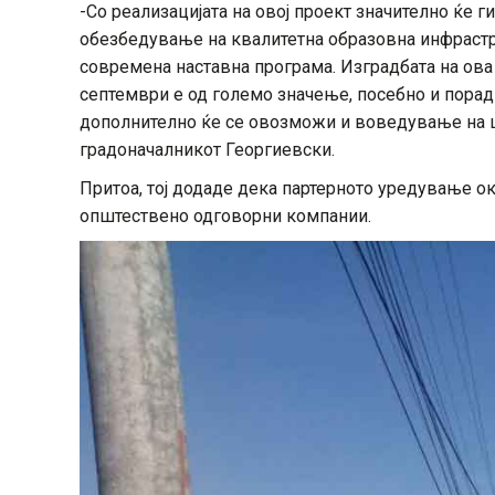
-Со реализацијата на овој проект значително ќе 
обезбедување на квалитетна образовна инфрастр
современа наставна програма. Изградбата на ова
септември е од големо значење, посебно и порад
дополнително ќе се овозможи и воведување на ц
градоначалникот Георгиевски.
Притоа, тој додаде дека партерното уредување о
општествено одговорни компании.