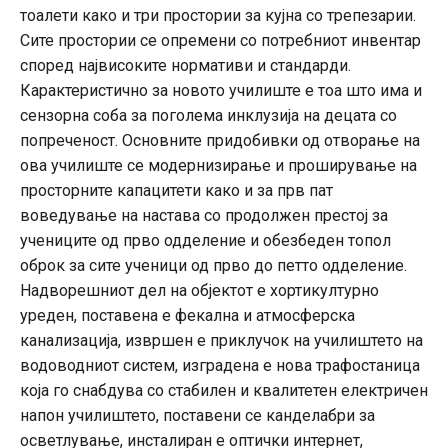
тоалети како и три простории за кујна со трепезарии.
Сите простории се опремени со потребниот инвентар
според највисоките нормативи и стандарди.
Карактеристично за новото училиште е тоа што има и
сензорна соба за поголема инклузија на децата со
попреченост. Основните придобивки од отворање на
ова училиште се модернизирање и проширување на
просторните капацитети како и за прв пат
воведување на настава со продолжен престој за
учениците од прво одделение и обезбеден топол
оброк за сите ученици од прво до петто одделение.
Надворешниот дел на објектот е хортикултурно
уреден, поставена е фекална и атмосферска
канализација, извршен е приклучок на училиштето на
водоводниот систем, изградена е нова трафостаница
која го снабдува со стабилен и квалитетен електричен
напон училиштето, поставени се канделабри за
осветлување, инсталиран е оптички интернет,