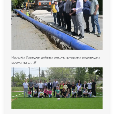
Населба Илинден добива реконструирана водоводна
мрежа на ул. „9“