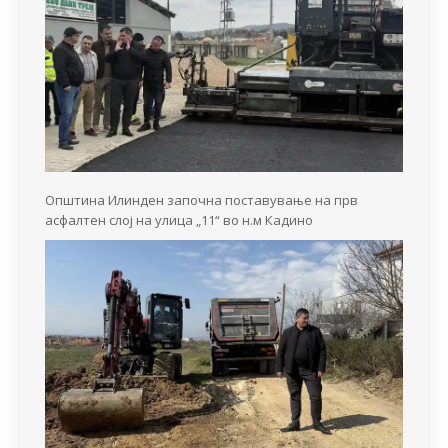
Општина Илинден започна поставување на прв
асфалтен слој на улица „11“ во н.м Кадино