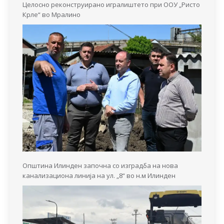
Целосно реконструирано игралиштето при ООУ „Ристо
Крле“ во Мралино
Општина Илинден започна со изградба на нова
канализациона линија на ул. „8“ во н.м Илинден