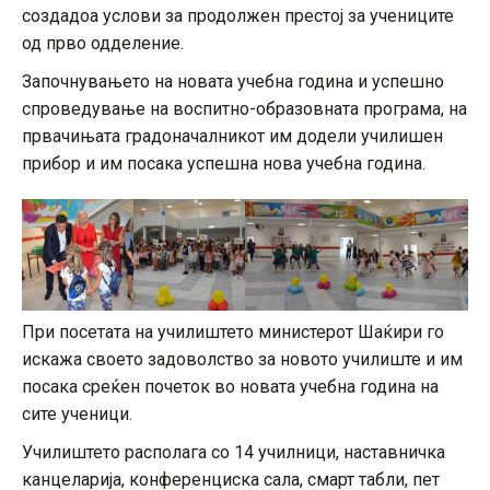
создадоа услови за продолжен престој за учениците
од прво одделение.
Започнувањето на новата учебна година и успешно
спроведување на воспитно-образовната програма, на
првачињата градоначалникот им додели училишен
прибор и им посака успешна нова учебна година.
При посетата на училиштето министерот Шаќири го
искажа своето задоволство за новото училиште и им
посака среќен почеток во новата учебна година на
сите ученици.
Училиштето располага со 14 училници, наставничка
канцеларија, конференциска сала, смарт табли, пет