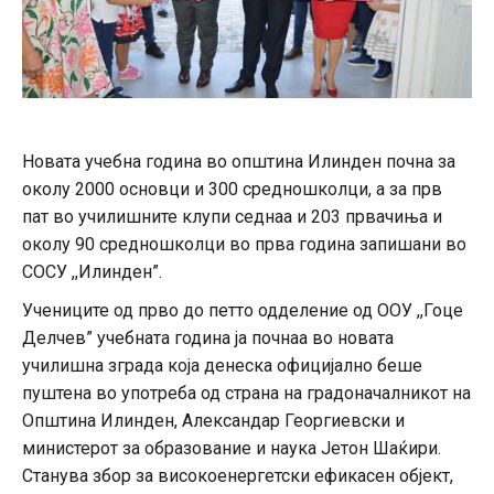
Новата учебна година во општина Илинден почна за
околу 2000 основци и 300 средношколци, а за прв
пат во училишните клупи седнаа и 203 првачиња и
околу 90 средношколци во прва година запишани во
СОСУ ,,Илинден”.
Учениците од прво до петто одделение од ООУ ,,Гоце
Делчев” учебната година ја почнаа во новата
училишна зграда која денеска официјално беше
пуштена во употреба од страна на градоначалникот на
Општина Илинден, Александар Георгиевски и
министерот за образование и наука Јетон Шаќири.
Станува збор за високоенергетски ефикасен објект,