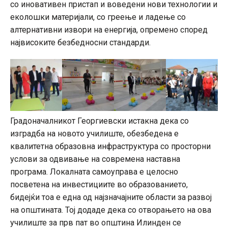
со иновативен пристап и воведени нови технологии и
еколошки материјали, со греење и ладење со
алтернативни извори на енергија, опремено според
највисоките безбедносни стандарди.
Градоначалникот Георгиевски истакна дека со
изградба на новото училиште, обезбедена е
квалитетна образовна инфраструктура со просторни
услови за одвивање на современа наставна
програма. Локалната самоуправа е целосно
посветена на инвестициите во образованието,
бидејќи тоа е една од најзначајните области за развој
на општината. Тој додаде дека со отворањето на ова
училиште за прв пат во општина Илинден се