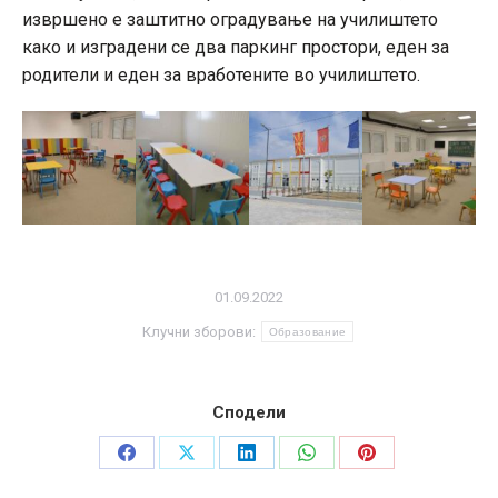
извршено е заштитно оградување на училиштето
како и изградени се два паркинг простори, еден за
родители и еден за вработените во училиштето.
01.09.2022
Клучни зборови:
Образование
Сподели
Share
Share
Share
Share
Share