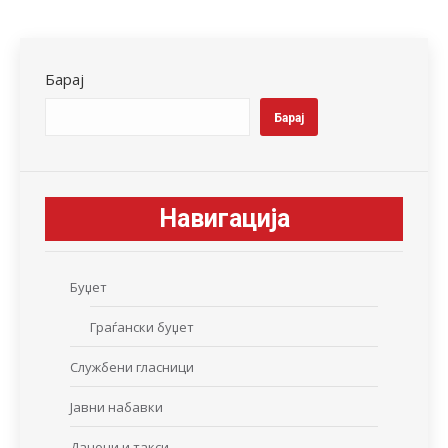
on
on
on
on
on
Facebook
X
LinkedIn
WhatsApp
Pinterest
Барај
Барај
Навигација
Буџет
Граѓански буџет
Службени гласници
Јавни набавки
Даноци и такси