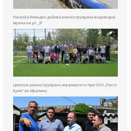
Населба Илинден добива реконструирана водоводна
мрежа на ул. „9“
Целосно реконструирано игралиштето при ООУ „Ристо
Крле“ во Мралино