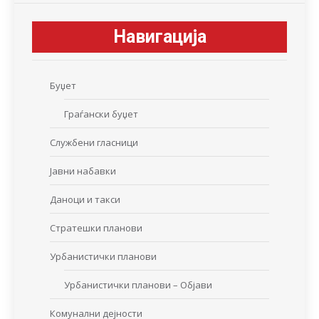
Навигација
Буџет
Граѓански буџет
Службени гласници
Јавни набавки
Даноци и такси
Стратешки планови
Урбанистички планови
Урбанистички планови – Објави
Комунални дејности