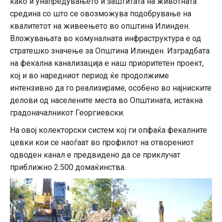
како и унапредувањето и заштитата на животната
средина со што се овозможува подобрување на
квалитетот на живеењето во општина Илинден.
Вложувањата во комуналната инфраструктура е од
стратешко значење за Општина Илинден. Изградбата
на фекална канализација е наш приоритетен проект,
кој и во наредниот период ќе продолжиме
интензивно да го реализираме, особено во најниските
делови од населените места во Општината, истакна
градоначалникот Георгиевски.
На овој колекторски систем кој ги опфаќа фекалните
цевки кои се наоѓаат во профилот на отворениот
одводен канал е предвидено да се приклучат
приближно 2.500 домаќинства.