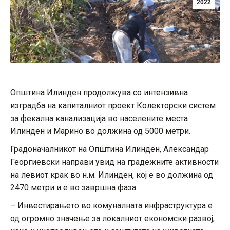
2022
Општина Илинден продолжува со интензивна
изградба на капиталниот проект Колекторски систем
за фекална канализација во населените места
Илинден и Марино во должина од 5000 метри.
Градоначалникот на Општина Илинден, Александар
Георгиевски направи увид на градежните активности
на левиот крак во н.м. Илинден, кој е во должина од
2470 метри и е во завршна фаза.
– Инвестирањето во комуналната инфраструктура е
од огромно значење за локалниот економски развој,