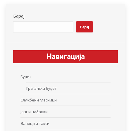
Facebook
X
LinkedIn
WhatsApp
Pinterest
Барај
Барај
Навигација
Буџет
Граѓански буџет
Службени гласници
Јавни набавки
Даноци и такси