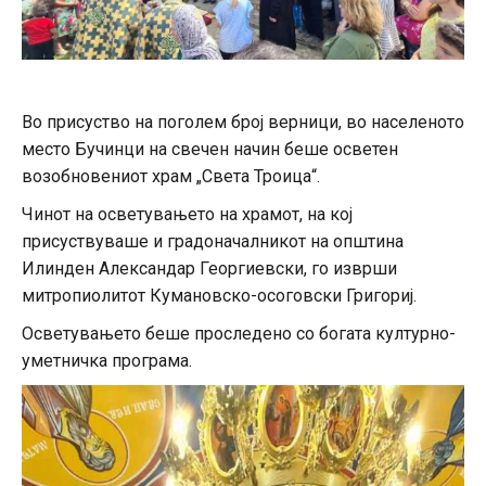
Во присуство на поголем број верници, во населеното
место Бучинци на свечен начин беше осветен
возобновениот храм „Света Троица“.
Чинот на осветувањето на храмот, на кој
присуствуваше и градоначалникот на општина
Илинден Александар Георгиевски, го изврши
митропиолитот Кумановско-осоговски Григориј.
Осветувањето беше проследено со богата културно-
уметничка програма.