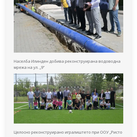
Населба Илинден добива реконструирана водоводна
мрежа на ул. „9“
Целосно реконструирано игралиштето при ООУ „Ристо