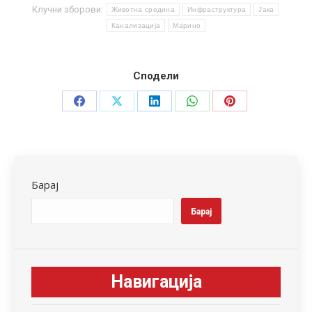
Клучни зборови:
Животна средина
Инфраструктура
Јака
Канализација
Марино
Сподели
Share
Share
Share
Share
Share
on
on
on
on
on
Facebook
X
LinkedIn
WhatsApp
Pinterest
Барај
Барај
Навигација