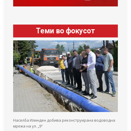
Теми во фокусот
Населба Илинден добива реконструирана водоводна
мрежа на ул. „9“