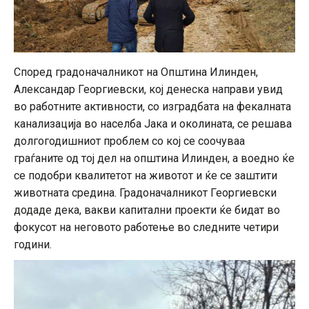
Според градоначалникот на Општина Илинден,
Александар Георгиевски, кој денеска направи увид
во работните активности, со изградбата на фекалната
канализација во населба Јака и околината, се решава
долгогодишниот проблем со кој се соочуваа
граѓаните од тој дел на општина Илинден, а воедно ќе
се подобри квалитетот на животот и ќе се заштити
животната средина. Градоначалникот Георгиевски
додаде дека, вакви капитални проекти ќе бидат во
фокусот на неговото работење во следните четири
години.