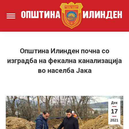
Општина Илинден почна со
изградба на фекална канализација
во населба Јака
Дек
17
2021