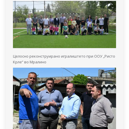
Целосно реконструирано игралиштето при ООУ „Ристо
Крле“ во Мралино