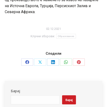
на Источна Европа, Турција, Персискиот Залив и
Северна Африка.
02.12.2021
Клучни зборови:
Образование
Сподели
Share
Share
Share
Share
Share
on
on
on
on
on
Facebook
X
LinkedIn
WhatsApp
Pinterest
Барај
Барај