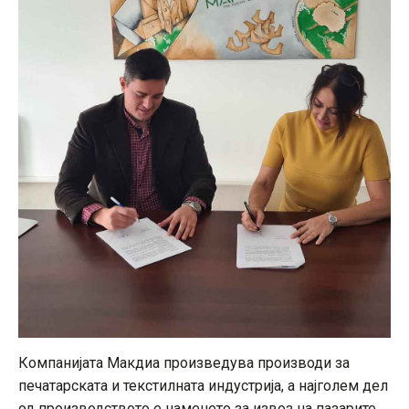
Компанијата Макдиа произведува производи за
печатарската и текстилната индустрија, а најголем дел
од производството е наменето за извоз на пазарите