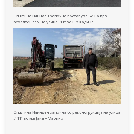
Општина Илинден започна поставување на прв
асфалтен слој на улица „11“ во н.м Кадино
Општина Илинден започна со реконструкција на улица
„111“ во м.в Јака – Марино