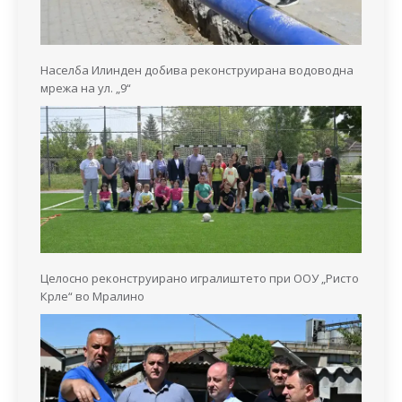
Населба Илинден добива реконструирана водоводна
мрежа на ул. „9“
Целосно реконструирано игралиштето при ООУ „Ристо
Крле“ во Мралино