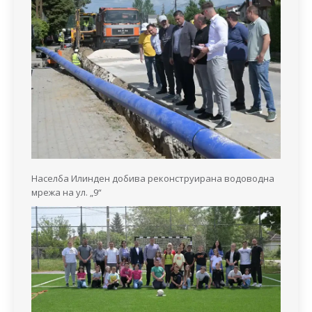
Населба Илинден добива реконструирана водоводна
мрежа на ул. „9“