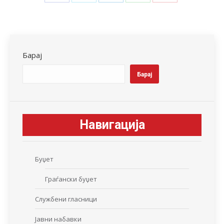
Share
Share
Share
Share
Share
on
on
on
on
on
Facebook
X
LinkedIn
WhatsApp
Pinterest
Барај
Барај
Навигација
Буџет
Граѓански буџет
Службени гласници
Јавни набавки