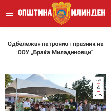
Одбележан патрониот празник на
ООУ „Браќа Миладиновци“
Јун
4
2025