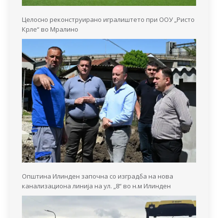
Целосно реконструирано игралиштето при ООУ „Ристо
Крле“ во Мралино
Општина Илинден започна со изградба на нова
канализациона линија на ул. „8“ во н.м Илинден