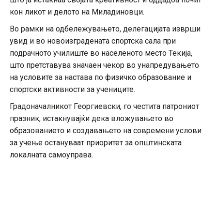
кон ликот и делото на Миладиновци.
Во рамки на одбележувањето, делегацијата изврши
увид и во новоизградената спортска сала при
подрачното училиште во населеното место Текија,
што претставува значаен чекор во унапредувањето
на условите за настава по физичко образование и
спортски активности за учениците.
Градоначалникот Георгиевски, го честита патрониот
празник, истакнувајќи дека вложувањето во
образованието и создавањето на современи услови
за учење остануваат приоритет за општинската
локалната самоуправа.