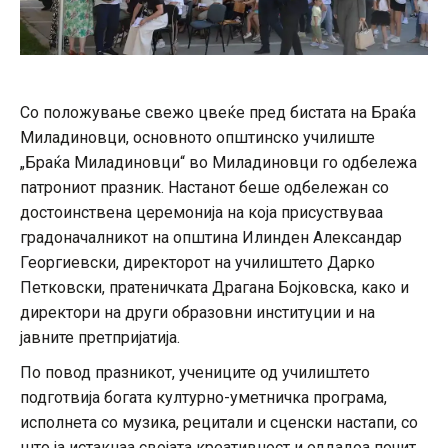
Со положување свежо цвеќе пред бистата на Браќа
Миладиновци, основното општинско училиште
„Браќа Миладиновци“ во Миладиновци го одбележа
патрониот празник. Настанот беше одбележан со
достоинствена церемонија на која присуствуваа
градоначалникот на општина Илинден Александар
Георгиевски, директорот на училиштето Дарко
Петковски, пратеничката Драгана Бојковска, како и
директори на други образовни институции и на
јавните претпријатија.
По повод празникот, учениците од училиштето
подготвија богата културно-уметничка програма,
исполнета со музика, рецитали и сценски настапи, со
што ја истакнаа својата креативност и оддадоа почит