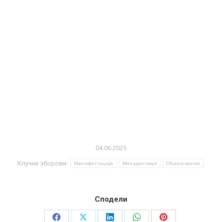
04.06.2025
Клучни зборови:
Манифестација
Миладиновци
Образование
Сподели