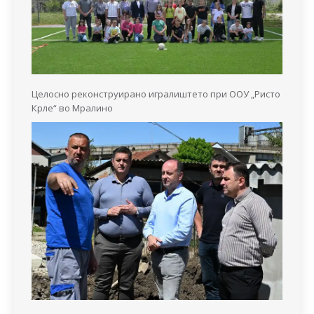
Целосно реконструирано игралиштето при ООУ „Ристо
Крле“ во Мралино