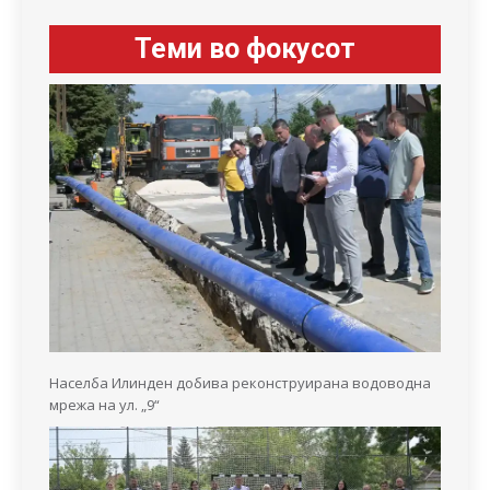
Теми во фокусот
Населба Илинден добива реконструирана водоводна
мрежа на ул. „9“