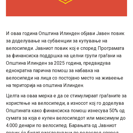
И оваа година Општина Илинден објави Јавен повик
за доделување на субвенции за купување на
велосипеди. Јавниот повик кој е според Програмата
за финансиска поддршка на целни групи граѓани на
Општина Илинден за 2025 година, предвидува
еднократна парична помош за набавка на
велосипеди на лица со постојано место на живеење
на територија на општина Илинден.
Целта на оваа мерка е да се стимулираат граѓаните за
користење на велосипеди, а износот кој го доделува
Општината како финансиска помош изнесува 50% од
сумата за која е купен велосипедот или максимум до
4.000 денари по велосипед. Барањата од Јавниот
повик ќе бидат разгледувани по редослед според