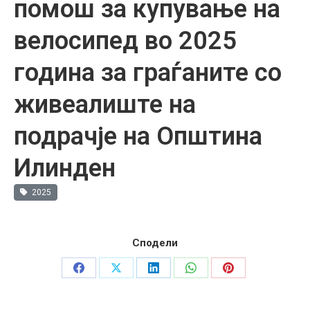
помош за купување на
велосипед во 2025
година за граѓаните со
живеалиште на
подрачје на Општина
Илинден
2025
Сподели
Share
Share
Share
Share
Share
on
on
on
on
on