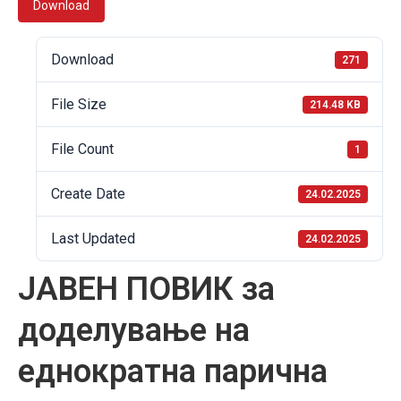
Download
Download
271
File Size
214.48 KB
File Count
1
Create Date
24.02.2025
Last Updated
24.02.2025
ЈАВЕН ПОВИК за
доделување на
еднократна парична