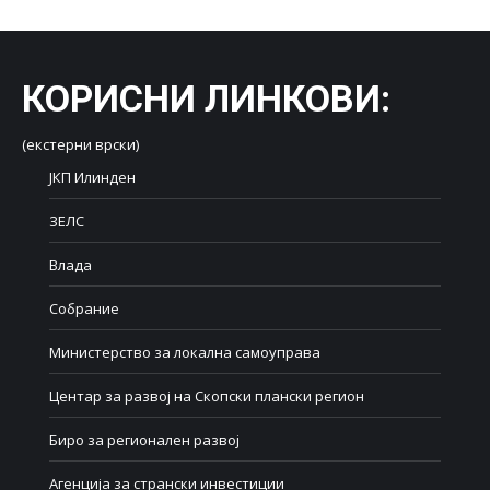
Facebook
X
LinkedIn
WhatsApp
Pinterest
КОРИСНИ ЛИНКОВИ
:
(екстерни врски)
ЈКП Илинден
ЗЕЛС
Влада
Собрание
Министерство за локална самоуправа
Центар за развој на Скопски плански регион
Биро за регионален развој
Агенција за странски инвестиции