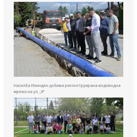
Населба Илинден добива реконструирана водоводна
мрежа на ул. „9“