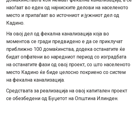
наоѓаат во еден од најниските делови на населеното
место и припаѓаат во источниот и јужниот дел од
Кадино.
На овој дел од фекална канализација која во
моментов се гради предвидено е да се приклучат
приближно 100 домаќинства, додека останатите ќе
бидат опфатени во наредниот период со изградбата
на останатите фази од овој проект, со што населеното
место Кадино ќе биде целосно покриено со систем
на фекална канализација.
Средствата за реализација на овој капитален проект
се обезбедени од Буџетот на Општина Илинден.