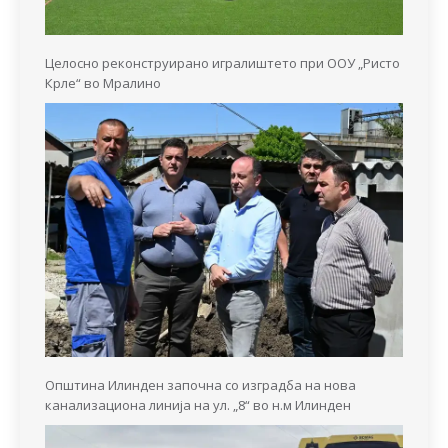
Целосно реконструирано игралиштето при ООУ „Ристо
Крле“ во Мралино
Општина Илинден започна со изградба на нова
канализациона линија на ул. „8“ во н.м Илинден