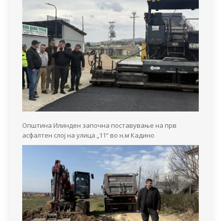
Општина Илинден започна поставување на прв
асфалтен слој на улица „11“ во н.м Кадино