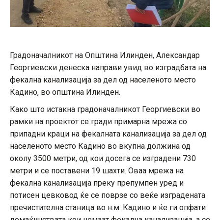
Градоначалникот на Општина Илинден, Александар
Георгиевски денеска направи увид во изградбата на
фекална канализација за дел од населеното место
Кадино, во општина Илинден.
Како што истакна градоначалникот Георгиевски во
рамки на проектот се гради примарна мрежа со
припадни краци на фекалната канализација за дел од
населеното место Кадино во вкупна должина од
околу 3500 метри, од кои досега се изградени 730
метри и се поставени 19 шахти. Оваа мрежа на
фекална канализација преку препумпен уред и
потисен цевковод ќе се поврзе со веќе изградената
пречистителна станица во н.м. Кадино и ќе ги опфати
домаќинствата кои немаат фекална канализација, а се