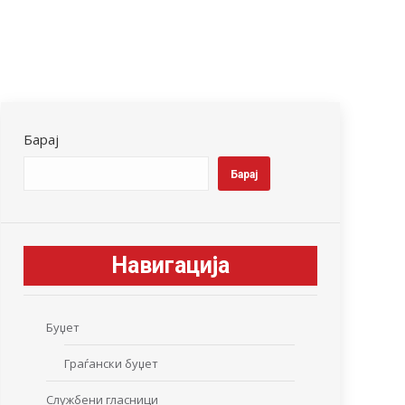
Барај
Барај
Навигација
Буџет
Граѓански буџет
Службени гласници