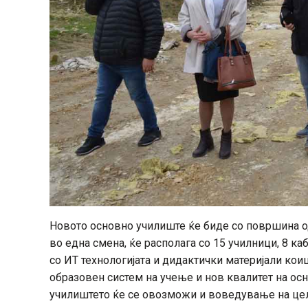
Новото основно училиште ќе биде со површина од
во една смена, ќе располага со 15 училници, 8 ка
со ИТ технологијата и дидактички материјали к
образовен систем на учење и нов квалитет на ос
училиштето ќе се овозможи и воведување на цел