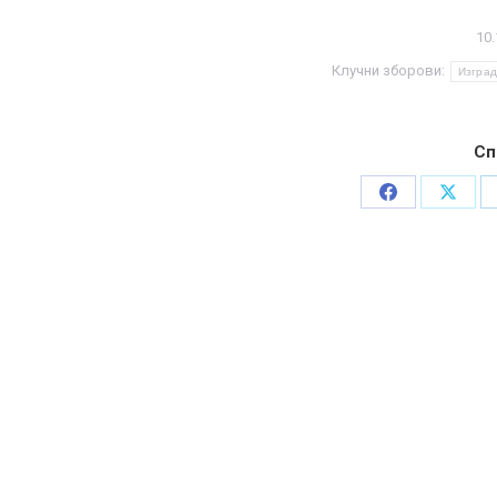
10.
Клучни зборови:
Изгра
Сп
Share
Share
on
on
Facebook
X