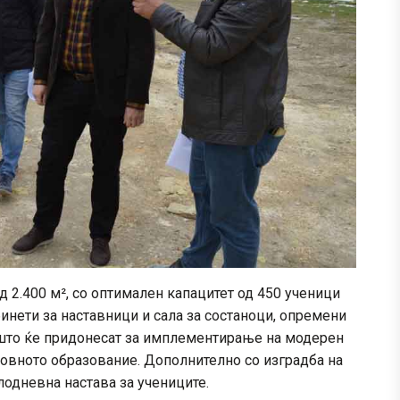
 2.400 м², со оптимален капацитет од 450 ученици
бинети за наставници и сала за состаноци, опремени
оишто ќе придонесат за имплементирање на модерен
новното образование. Дополнително со изградба на
одневна настава за учениците.