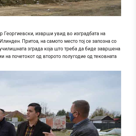
р Георгиевски, изврши увид во изградбата на
инден. Притоа, на самото место тој се запозна со
 училишната зграда која што треба да биде завршена
ими на почетокот од второто полугодие од тековната