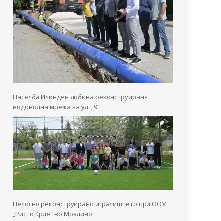
Населба Илинден добива реконструирана
водоводна мрежа на ул. „9“
Целосно реконструирано игралиштето при ООУ
„Ристо Крле“ во Мралино