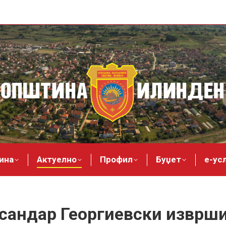
ина
Актуелно
Профил
Буџет
е-ус
сандар Георгиевски изврши 