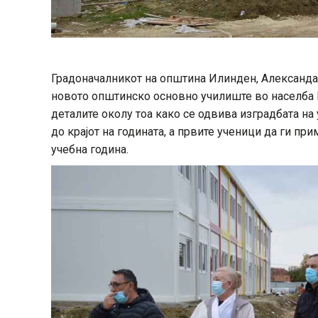
Градоначалникот на општина Илинден, Александа
новото општинско основно училиште во населба Ил
деталите околу тоа како се одвива изградбата на
до крајот на годината, а првите ученици да ги пр
учебна година.