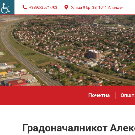
+3892/2571-703
Улица 9 бр. 38, 1041 Илинден
Почетна
Општ
Градоначалникот Алек