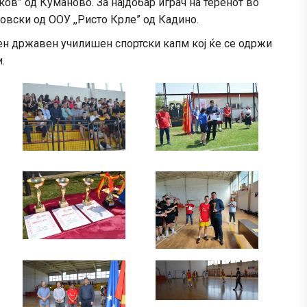
ков” од Куманово. За најдобар играч на теренот во
овски од ООУ ,,Ристо Крле” од Кадино.
тен државен училишен спортски капм кој ќе се одржи
.