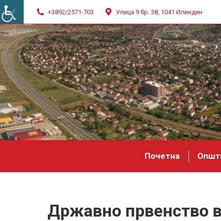
+3892/2571-703
Улица 9 бр. 38, 1041 Илинден
Почетна
Општ
Државно првенство в