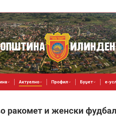
ина
Актуелно
Профил
Буџет
е-ус
о ракомет и женски фудба