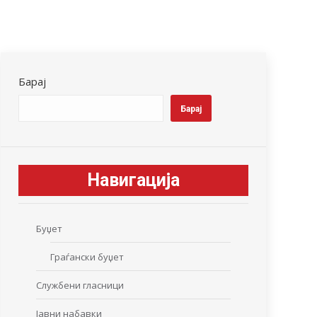
Барај
Барај
Навигација
Буџет
Граѓански буџет
Службени гласници
Јавни набавки