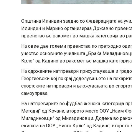
Општина Илинден заедно со Федерацијата на учил
Илинден и Марино организираа Државно првенст
првенство во ракомет во машка категорија во ра
На овие две големи првенства по претходно оди
учество основните училишта ,,Браќа Миладиновц
Крле” од Кадино во ракомет во машка категорија
На одржаните натпревари присуствуваше и градо
Георгиевски кој покрај доделувањето на пехарит
спортските натпревари и вложувањата во спорто
самоуправа.
На натпреварите во фудбал женска категорија прв
Методиј” од Кочани, второто место ООУ ,,Наим Фр
Миладиновци” од Миладиновци. Додека во раком
екипата на ООУ ,,Ристо Крле” од Кадино, второто