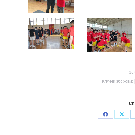
26.
Клучни зборови:
Сп
Share
Share
on
on