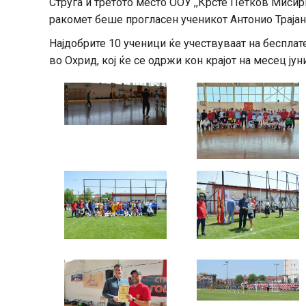
Струга и третото место ООУ ,,Крсте Петков Мисир
ракомет беше прогласен ученикот Антонио Трајан
Најдобрите 10 ученици ќе учествуваат на беспла
во Охрид, кој ќе се одржи кон крајот на месец јуни