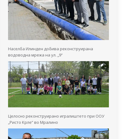
Населба Илинден добива реконструирана
водоводна мрежа на ул. „9“
Целосно реконструирано игралиштето при ООУ
„Ристо Крле“ во Мралино