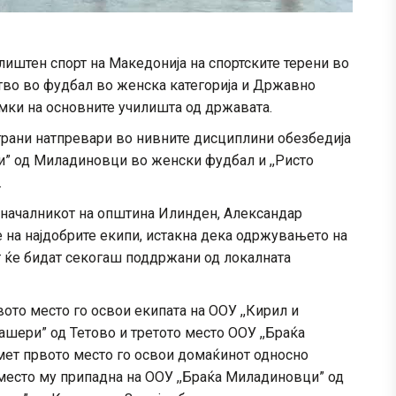
иштен спорт на Македонија на спортските терени во
во во фудбал во женска категорија и Државно
мки на основните училишта од државата.
грани натпревари во нивните дисциплини обезбедија
и” од Миладиновци во женски фудбал и ,,Ристо
.
началникот на општина Илинден, Александар
е на најдобрите екипи, истакна дека одржувањето на
т ќе бидат секогаш поддржани од локалната
ото место го освои екипата на ООУ ,,Кирил и
ашери” од Тетово и третото место ООУ ,,Браќа
ет првото место го освои домаќинот односно
 место му припадна на ООУ ,,Браќа Миладиновци” од