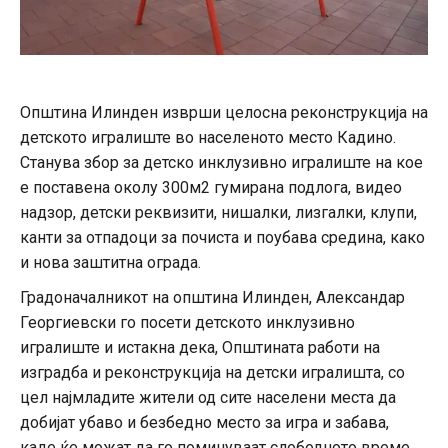
Општина Илинден изврши целосна реконструкција на
детското игралиште во населеното место Кадино.
Станува збор за детско инклузивно игралиште на кое
е поставена околу 300м2 гумирана подлога, видео
надзор, детски реквизити, нишалки, лизгалки, клупи,
канти за отпадоци за почиста и поубава средина, како
и нова заштитна ограда.
Градоначалникот на општина Илинден, Александар
Георгиевски го посети детското инклузивно
игралиште и истакна дека, Општината работи на
изградба и реконструкција на детски игралишта, со
цел најмладите жители од сите населени места да
добијат убаво и безбедно место за игра и забава,
каде ќе можат да го поминуваат слободното време.