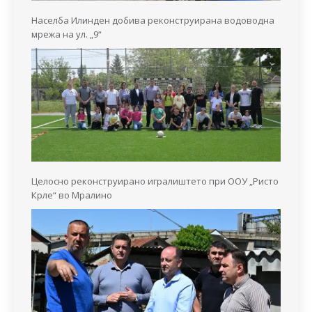
Населба Илинден добива реконструирана водоводна
мрежа на ул. „9“
Целосно реконструирано игралиштето при ООУ „Ристо
Крле“ во Мралино