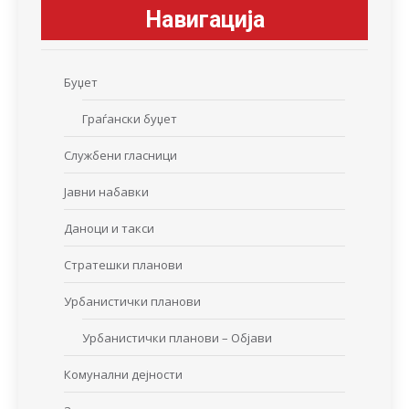
Навигација
Буџет
Граѓански буџет
Службени гласници
Јавни набавки
Даноци и такси
Стратешки планови
Урбанистички планови
Урбанистички планови – Објави
Комунални дејности