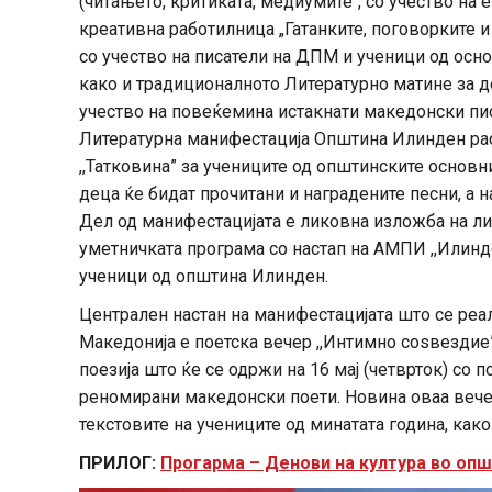
(читањето, критиката, медиумите“, со учество на 
креативна работилница „Гатанките, поговорките и
со учество на писатели на ДПМ и ученици од ос
како и традиционалното Литературно матине за д
учество на повеќемина истакнати македонски пи
Литературна манифестација Општина Илинден рас
,,Татковина” за учениците од општинските основн
деца ќе бидат прочитани и наградените песни, а 
Дел од манифестацијата е ликовна изложба на л
уметничката програма со настап на АМПИ ,,Илинд
ученици од општина Илинден.
Централен настан на манифестацијата што се реа
Македонија е поетска вечер ,,Интимно соѕвезди
поезија што ќе се одржи на 16 мај (четврток) со п
реномирани македонски поети. Новина оваа вечер
текстовите на учениците од минатата година, како и
ПРИЛОГ:
Прогарма – Денови на култура во опш