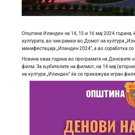
Општина Илинден на 14, 15 и 16 мај 2024 година,
културата, во чии рамки во Домот на култура „Или
манифестација „Илинден 2024“, а во соработка со
Новина оваа година во програмата на Деновите н
филм. За љубителите на филмот, на 14 мај (вторни
на култура „Илинден“ ќе се прикажува игран филм 