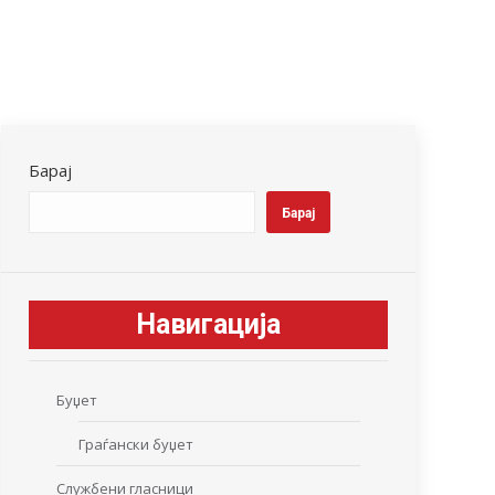
Барај
Барај
Навигација
Буџет
Граѓански буџет
Службени гласници