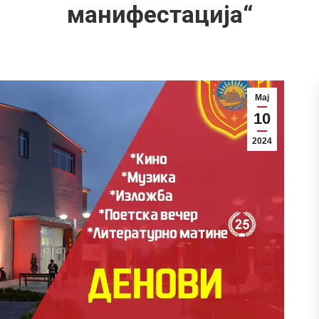
манифестација“
Мај
10
2024