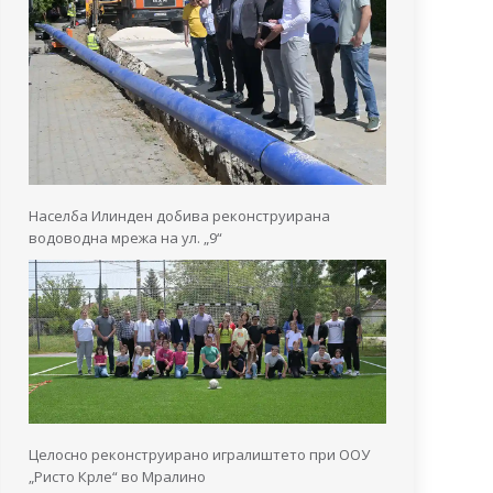
Населба Илинден добива реконструирана
водоводна мрежа на ул. „9“
Целосно реконструирано игралиштето при ООУ
„Ристо Крле“ во Мралино