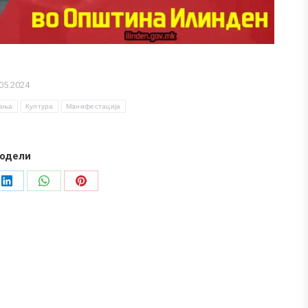
05.2024
вања
Култура
Манифестација
одели
Share
Share
Share
on
on
on
LinkedIn
WhatsApp
Pinterest