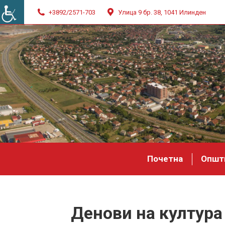
+3892/2571-703
Улица 9 бр. 38, 1041 Илинден
Почетна
Општ
Денови на култура