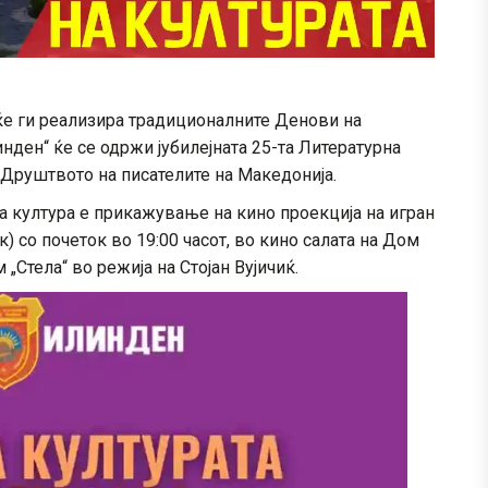
 ќе ги реализира традиционалните Денови на
нден“ ќе се одржи јубилејната 25-та Литературна
 Друштвото на писателите на Македонија.
а култура е прикажување на кино проекција на игран
к) со почеток во 19:00 часот, во кино салата на Дом
„Стела“ во режија на Стојан Вујичиќ.