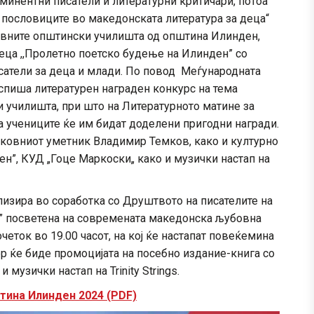
еминентни писатели и литературни критичари, потоа
 пословиците во македонската литература за деца“
новните општински училишта од општина Илинден,
еца ,,Пролетно поетско будење на Илинден” со
сатели за деца и млади. По повод Меѓународната
пиша литературен награден конкурс на тема
и училишта, при што на Литературното матине за
на учениците ќе им бидат доделени пригодни награди.
иковниот уметник Владимир Темков, како и културно
ен”, КУД „Гоце Маркоски„ како и музички настап на
лизира во соработка со Друштвото на писателите на
е” посветена на современата македонска љубовна
очеток во 19.00 часот, на кој ќе настапат повеќемина
 ќе биде промоцијата на посебно издание-книга со
 музички настап на Trinity Strings.
тина Илинден 2024 (PDF)