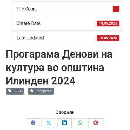
File Count
1
Create Date
10.05.2024
Last Updated
10.05.2024
Прогарама Денови на
култура во општина
Илинден 2024
2024
Програма
Сподели
Share
Share
Share
Share
Share