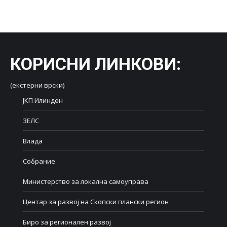
on
on
on
on
on
Facebook
X
LinkedIn
WhatsApp
Pinterest
КОРИСНИ ЛИНКОВИ
:
(екстерни врски)
ЈКП Илинден
ЗЕЛС
Влада
Собрание
Министерство за локална самоуправа
Центар за развој на Скопски плански регион
Биро за регионален развој