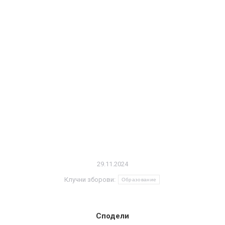
29.11.2024
Клучни зборови:
Образование
Сподели