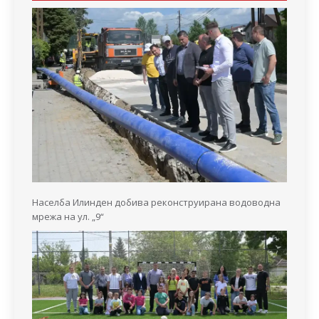
Населба Илинден добива реконструирана водоводна
мрежа на ул. „9“