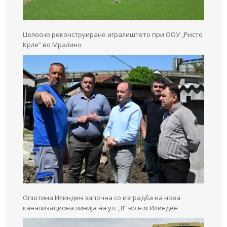
Целосно реконструирано игралиштето при ООУ „Ристо
Крле“ во Мралино
Општина Илинден започна со изградба на нова
канализациона линија на ул. „8“ во н.м Илинден