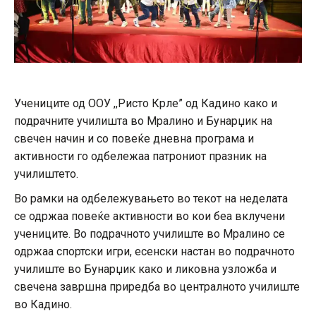
Учениците од ООУ ,,Ристо Крле” од Кадино како и
подрачните училишта во Мралино и Бунарџик на
свечен начин и со повеќе дневна програма и
активности го одбележаа патрониот празник на
училиштето.
Во рамки на одбележувањето во текот на неделата
се одржаа повеќе активности во кои беа вклучени
учениците. Во подрачното училиште во Мралино се
одржаа спортски игри, есенски настан во подрачното
училиште во Бунарџик како и ликовна узложба и
свечена завршна приредба во централното училиште
во Кадино.