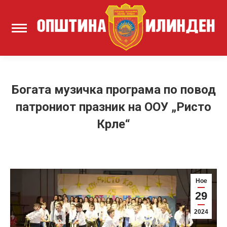
Богата музичка програма по повод
патрониот празник на ООУ „Ристо
Крле“
Ное
29
2024