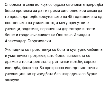
Спортската сала во која се одржа свечената приредба
беше претесна за да ги прими сите оние кои сакаа да
го проследат одбележувањето на 45 годишнината од
постоењето на училиштето, а меѓу присутните
ученици, родители, поранешни директори и гости
беше и градоначалникот на Општина Илинден,
Александар Георгиевски.
Учениците се претставија со богата културно-забавна
и уметничка програма, што беше исполнета со
драмски точки, рецитали, ритнички вежби, хорска
изведба, фолклор. За прекрасно изведените точки
учесниците во приредбата беа наградени со бурни
аплаузи.