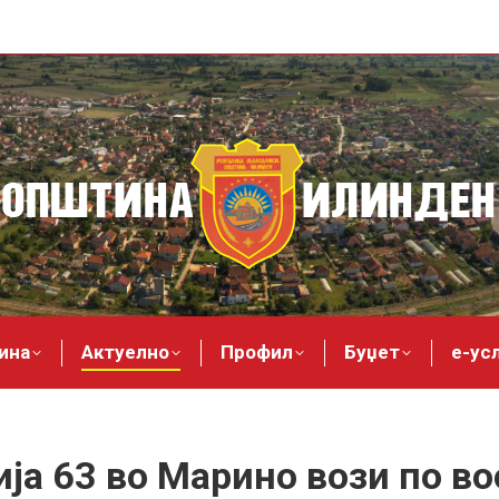
ина
Актуелно
Профил
Буџет
е-ус
ја 63 во Марино вози по в