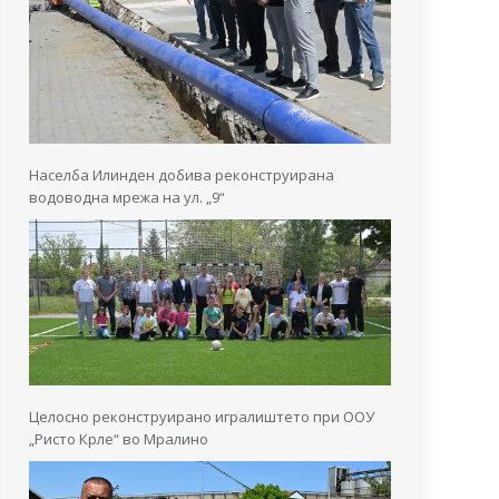
Населба Илинден добива реконструирана
водоводна мрежа на ул. „9“
Целосно реконструирано игралиштето при ООУ
„Ристо Крле“ во Мралино