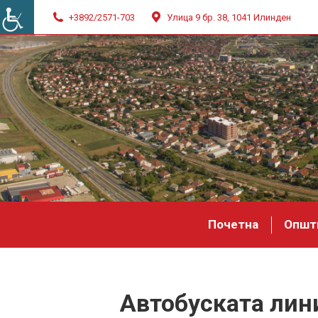
+3892/2571-703
Улица 9 бр. 38, 1041 Илинден
Почетна
Општ
Автобуската лини