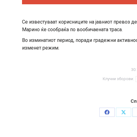
Се известуваат корисниците на јавниот превоз дека
Марино ќе сообраќа по вообичаената траса.
Во изминатиот период, поради градежни активност
изменет режим.
30.
Клучни зборови:
Сп
Share
Share
on
on
Facebook
X