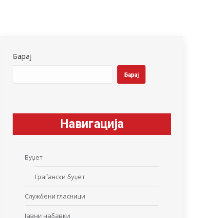
Барај
Барај
Навигација
Буџет
Граѓански буџет
Службени гласници
Јавни набавки