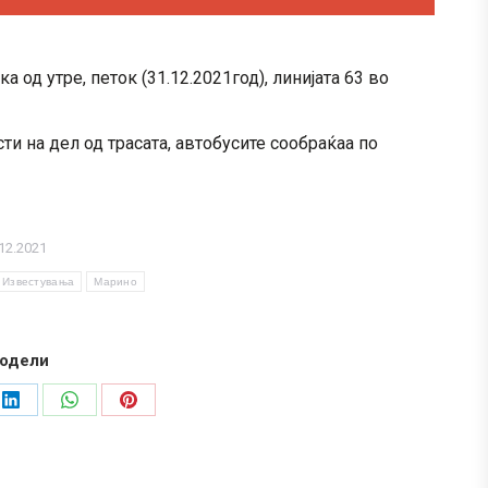
 од утре, петок (31.12.2021год), линијата 63 во
и на дел од трасата, автобусите сообраќаа по
12.2021
Известувања
Марино
одели
Share
Share
Share
on
on
on
LinkedIn
WhatsApp
Pinterest