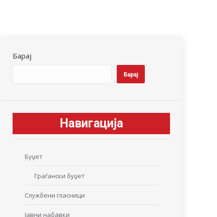
Барај
Барај
Навигација
Буџет
Граѓански буџет
Службени гласници
Јавни набавки