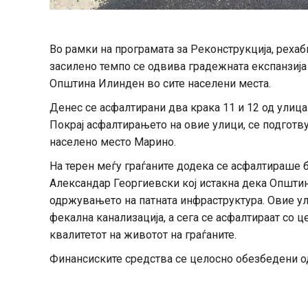
Во рамки на програмата за Реконструкција, рехаб
засилено темпо се одвива градежната експанзија
Општина Илинден во сите населени места.
Денес се асфалтирани два крака 11 и 12 од улица
Покрај асфалтирањето на овие улици, се подготву
населено место Марино.
На терен меѓу граѓаните додека се асфалтираше
Александар Георгиевски кој истакна дека Општи
одржувањето на патната инфраструктура. Овие ул
фекална канализација, а сега се асфалтираат со 
квалитетот на животот на граѓаните.
Финансиските средства се целосно обезбедени о