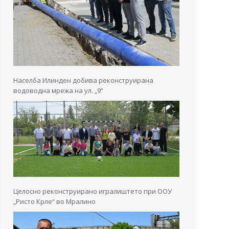
Населба Илинден добива реконструирана
водоводна мрежа на ул. „9“
Целосно реконструирано игралиштето при ООУ
„Ристо Крле“ во Мралино