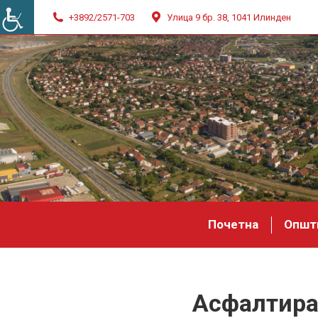
+3892/2571-703
Улица 9 бр. 38, 1041 Илинден
Почетна
Општ
Асфалтира