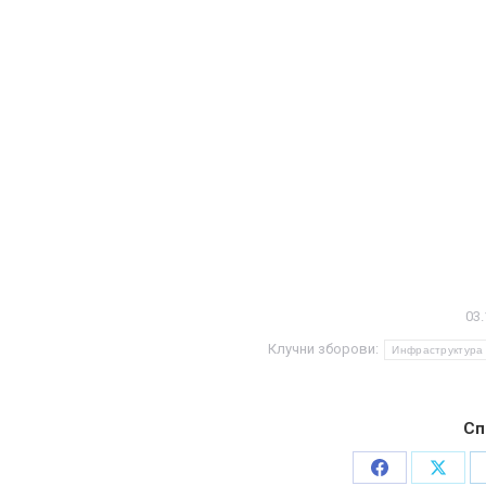
03.
Клучни зборови:
Инфраструктура
Сп
Share
Share