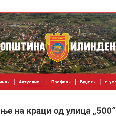
ина
Актуелно
Профил
Буџет
е-ус
ње на краци од улица „500“