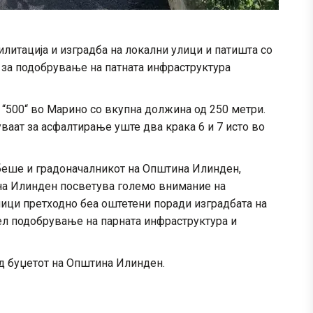
илитација и изградба на локални улици и патишта со
 за подобрување на патната инфраструктура
 “500“ во Марино со вкупна должина од 250 метри.
ваат за асфалтирање уште два крака 6 и 7 исто во
 беше и градоначалникот на Општина Илинден,
на Илинден посветува големо внимание на
ици претходно беа оштетени поради изградбата на
цел подобрување на парната инфраструктура и
д буџетот на Општина Илинден.