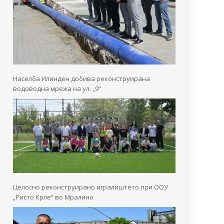
Населба Илинден добива реконструирана
водоводна мрежа на ул. „9“
Целосно реконструирано игралиштето при ООУ
„Ристо Крле“ во Мралино