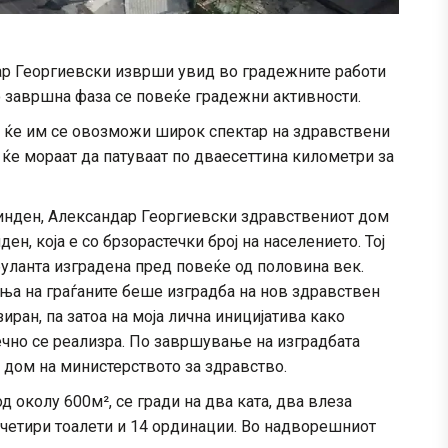
ар Георгиевски изврши увид во градежните работи
о завршна фаза се повеќе градежни активности.
е ќе им се овозможи широк спектар на здравствени
 ќе мораат да патуваат по дваесеттина километри за
инден, Александар Георгиевски здравствениот дом
н, која е со брзорастечки број на населението. Тој
буланта изградена пред повеќе од половина век.
ња на граѓаните беше изградба на нов здравствен
иран, па затоа на моја лична иницијатива како
ечно се реализра. По завршување на изградбата
 дом на министерството за здравство.
околу 600м², се гради на два ката, два влеза
, четири тоалети и 14 ординации. Во надворешниот