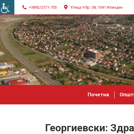
+3892/2571-703
Улица 9 бр. 38, 1041 Илинден
Почетна
Општ
Георгиевски: Здр