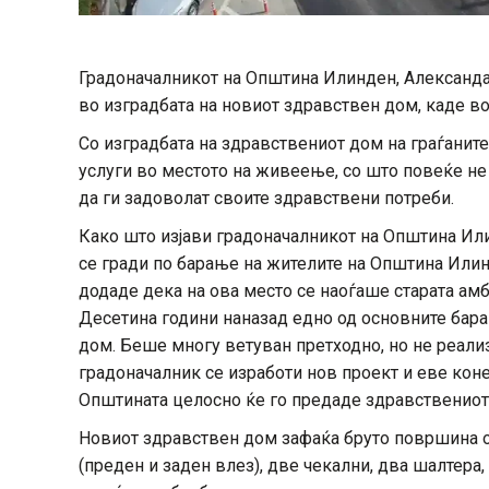
Градоначалникот на Општина Илинден, Александ
во изградбата на новиот здравствен дом, каде в
Со изградбата на здравствениот дом на граѓанит
услуги во местото на живеење, со што повеќе не
да ги задоволат своите здравствени потреби.
Како што изјави градоначалникот на Општина Ил
се гради по барање на жителите на Општина Илинде
додаде дека на ова место се наоѓаше старата ам
Десетина години наназад едно од основните бара
дом. Беше многу ветуван претходно, но не реализ
градоначалник се изработи нов проект и еве кон
Општината целосно ќе го предаде здравствениот
Новиот здравствен дом зафаќа бруто површина од 
(преден и заден влез), две чекални, два шалтера