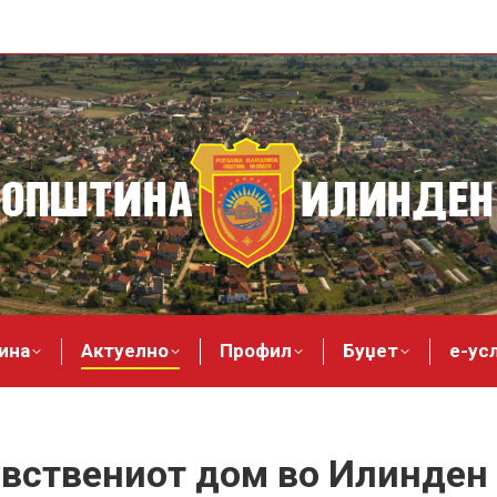
ина
Актуелно
Профил
Буџет
е-ус
авствениот дом во Илинден 