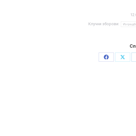
12.
Клучни зборови:
Изградб
Сп
Share
Share
on
on
Facebook
X