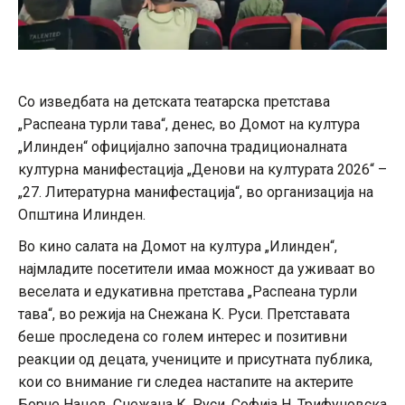
Со изведбата на детската театарска претстава
„Распеана турли тава“, денес, во Домот на култура
„Илинден“ официјално започна традиционалната
културна манифестација „Денови на културата 2026“ –
„27. Литературна манифестација“, во организација на
Општина Илинден.
Во кино салата на Домот на култура „Илинден“,
најмладите посетители имаа можност да уживаат во
веселата и едукативна претстава „Распеана турли
тава“, во режија на Снежана К. Руси. Претставата
беше проследена со голем интерес и позитивни
реакции од децата, учениците и присутната публика,
кои со внимание ги следеа настапите на актерите
Борче Нацев, Снежана К. Руси, Софија Н. Трифуновска