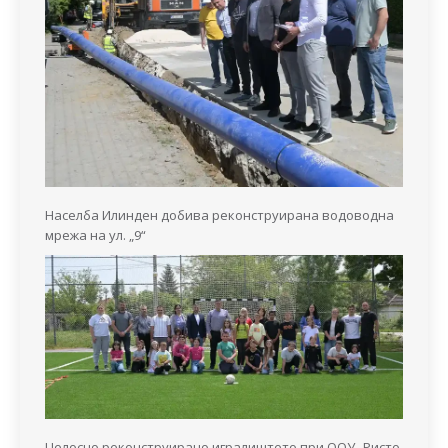
Населба Илинден добива реконструирана водоводна
мрежа на ул. „9“
Целосно реконструирано игралиштето при ООУ „Ристо