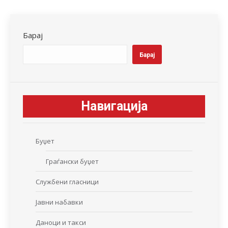
Facebook
X
LinkedIn
WhatsApp
Pinterest
Барај
Барај
Навигација
Буџет
Граѓански буџет
Службени гласници
Јавни набавки
Даноци и такси